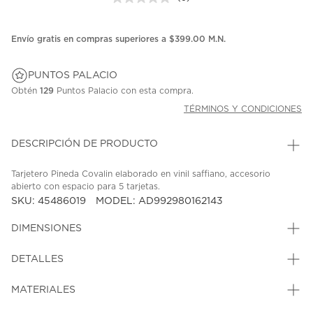
Sin
puntuación.
Enlace
en
Envío gratis en compras superiores a $399.00 M.N.
la
misma
página.
PUNTOS PALACIO
Obtén
129
Puntos Palacio con esta compra.
TÉRMINOS Y CONDICIONES
DESCRIPCIÓN DE PRODUCTO
Tarjetero Pineda Covalin elaborado en vinil saffiano, accesorio
abierto con espacio para 5 tarjetas.
SKU: 45486019
MODEL: AD992980162143
DIMENSIONES
DETALLES
MATERIALES