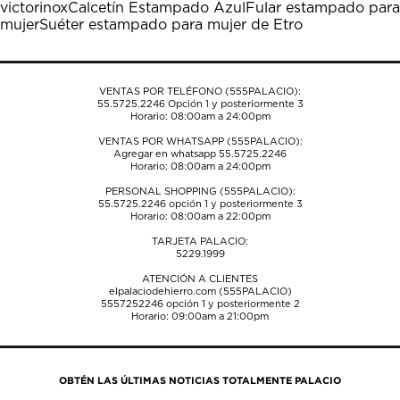
victorinox
Calcetín Estampado Azul
Fular estampado para
abrirá
abrirá
abrirá
abrirá
abrirá
mujer
Suéter estampado para mujer de Etro
el
el
el
el
el
formulario
formulario
formulario
formulario
formulario
de
de
de
de
de
envío.
envío.
envío.
envío.
envío.
VENTAS POR TELÉFONO (555PALACIO):
55.5725.2246
Opción 1 y posteriormente 3
Horario: 08:00am a 24:00pm
VENTAS POR WHATSAPP (555PALACIO):
Agregar en whatsapp 55.5725.2246
Horario: 08:00am a 24:00pm
PERSONAL SHOPPING (555PALACIO):
55.5725.2246
opción 1 y posteriormente 3
Horario: 08:00am a 22:00pm
TARJETA PALACIO:
5229.1999
ATENCIÓN A CLIENTES
elpalaciodehierro.com (555PALACIO)
5557252246
opción 1 y posteriormente 2
Horario: 09:00am a 21:00pm
OBTÉN LAS ÚLTIMAS NOTICIAS TOTALMENTE PALACIO