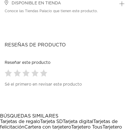
DISPONIBLE EN TIENDA
Conoce las Tiendas Palacio que tienen este producto.
RESEÑAS DE PRODUCTO
Reseñar este producto
Seleccionar
Seleccionar
Seleccionar
Seleccionar
Seleccionar
Sé el primero en revisar este producto
para
para
para
para
para
calificar
calificar
calificar
calificar
calificar
el
el
el
el
el
artículo
artículo
artículo
artículo
artículo
con
con
con
con
con
1
2
3
4
5
BÚSQUEDAS SIMILARES
estrella
estrellas.
estrellas.
estrellas.
estrellas.
Tarjetas de regalo
Tarjeta SD
Tarjeta digital
Tarjetas de
Esta
Esta
Esta
Esta
Esta
felicitación
Cartera con tarjetero
Tarjetero Tous
Tarjetero
acción
acción
acción
acción
acción