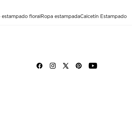
 estampado floral
Ropa estampada
Calcetín Estampado
f
i
p
y