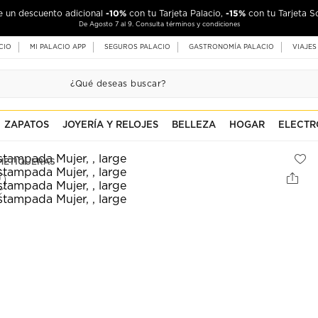
-10%
-15%
de un descuento adicional
con tu Tarjeta Palacio,
con tu Tarjeta S
De Agosto 7 al 9. Consulta términos y condiciones
CIO
MI PALACIO APP
SEGUROS PALACIO
GASTRONOMÍA PALACIO
VIAJES
ZAPATOS
JOYERÍA Y RELOJES
BELLEZA
HOGAR
ELECTR
METIQUERAS