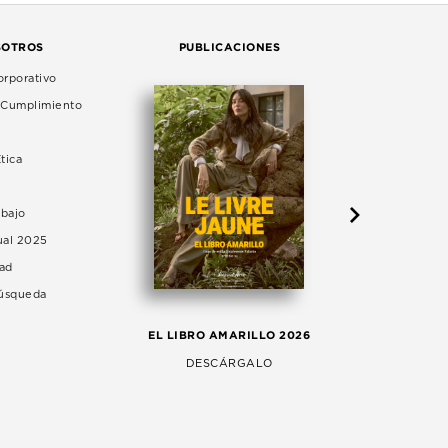
SOTROS
PUBLICACIONES
rporativo
e Cumplimiento
tica
abajo
ual 2025
dad
Búsqueda
LA 
EL LIBRO AMARILLO 2026
AG
DESCÁRGALO