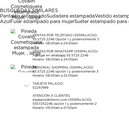
1
2
3
4
5
estrella
estrellas.
estrellas.
estrellas.
estrellas.
BÚSQUEDAS SIMILARES
Esta
Esta
Esta
Esta
Esta
Pantalón estampado
Sudadera estampada
Vestido estam
acción
acción
acción
acción
acción
Azul
Fular estampado para mujer
Suéter estampado para 
abrirá
abrirá
abrirá
abrirá
abrirá
el
el
el
el
el
formulario
formulario
formulario
formulario
formulario
VENTAS POR TELÉFONO (555PALACIO):
55.5725.2246
Opción 1 y posteriormente 3
de
de
de
de
de
Horario: 08:00am a 24:00pm
envío.
envío.
envío.
envío.
envío.
VENTAS POR WHATSAPP (555PALACIO):
Agregar en whatsapp 55.5725.2246
Horario: 08:00am a 24:00pm
PERSONAL SHOPPING (555PALACIO):
55.5725.2246
opción 1 y posteriormente 3
Horario: 08:00am a 22:00pm
TARJETA PALACIO:
5229.1999
ATENCIÓN A CLIENTES
elpalaciodehierro.com (555PALACIO)
5557252246
opción 1 y posteriormente 2
Horario: 09:00am a 21:00pm