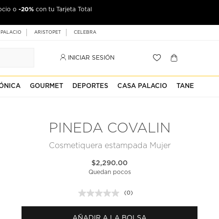
-20%
ocio o
con tu Tarjeta Total
 PALACIO
ARISTOPET
CELEBRA
INICIAR SESIÓN
ÓNICA
GOURMET
DEPORTES
CASA PALACIO
TANE
PINEDA COVALIN
Cosmetiquera estampada Mujer
$2,290.00
Quedan pocos
(0)
Sin
puntuación.
Enlace
AÑADIR A LA BOLSA