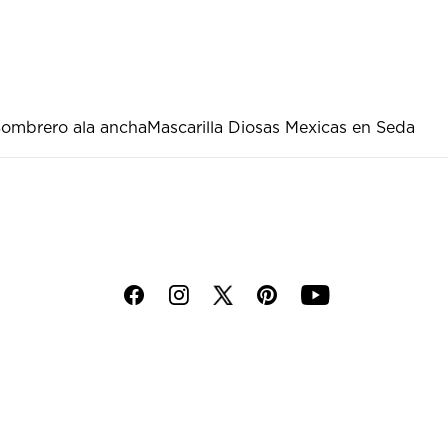
ombrero ala ancha
Mascarilla Diosas Mexicas en Seda
f
i
p
y