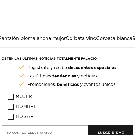
Pantalón pierna ancha mujer
Corbata vino
Corbata blanca
S
OBTÉN LAS ÚLTIMAS NOTICIAS TOTALMENTE PALACIO
descuentos especiales
Regístrate y recibe
.
tendencias
Las últimas
y noticias.
beneficios
Promociones,
y eventos únicos.
MUJER
HOMBRE
HOGAR
SUSCRIBIRME
TU CORREO ELECTRÓNICO