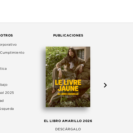
SOTROS
PUBLICACIONES
rporativo
e Cumplimiento
tica
abajo
ual 2025
dad
Búsqueda
LA 
EL LIBRO AMARILLO 2026
AG
DESCÁRGALO