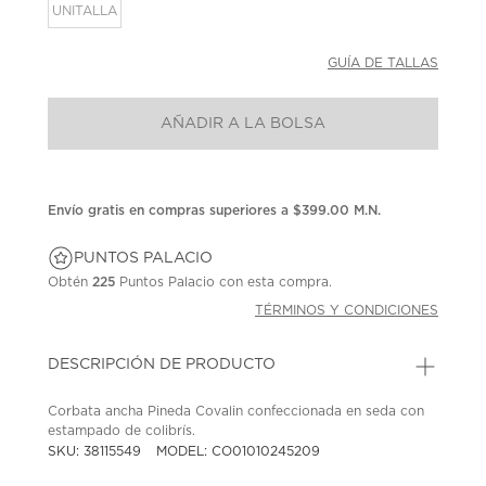
la
UNITALLA
misma
página.
GUÍA DE TALLAS
AÑADIR A LA BOLSA
Envío gratis en compras superiores a $399.00 M.N.
PUNTOS PALACIO
Obtén
225
Puntos Palacio con esta compra.
TÉRMINOS Y CONDICIONES
DESCRIPCIÓN DE PRODUCTO
Corbata ancha Pineda Covalin confeccionada en seda con
estampado de colibrís.
SKU: 38115549
MODEL: CO01010245209