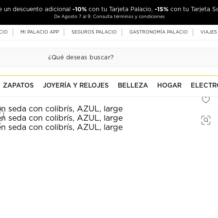
-10%
-15%
de un descuento adicional
con tu Tarjeta Palacio,
con tu Tarjeta S
De Agosto 7 al 9. Consulta términos y condiciones
CIO
MI PALACIO APP
SEGUROS PALACIO
GASTRONOMÍA PALACIO
VIAJES
ZAPATOS
JOYERÍA Y RELOJES
BELLEZA
HOGAR
ELECTR