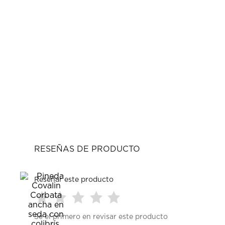
RESEÑAS DE PRODUCTO
Reseñar este producto
Seleccionar
Seleccionar
Seleccionar
Seleccionar
Seleccionar
Sé el primero en revisar este producto
para
para
para
para
para