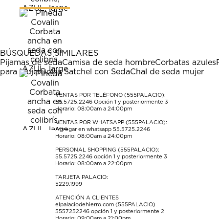
calificar
calificar
calificar
calificar
calificar
el
el
el
el
el
artículo
artículo
artículo
artículo
artículo
con
con
con
con
con
1
2
3
4
5
estrella
estrellas.
estrellas.
estrellas.
estrellas.
BÚSQUEDAS SIMILARES
Esta
Esta
Esta
Esta
Esta
Pijamas de seda
Camisa de seda hombre
Corbatas azules
acción
acción
acción
acción
acción
para Mujer
Bolsa Satchel con Seda
Chal de seda mujer
abrirá
abrirá
abrirá
abrirá
abrirá
el
el
el
el
el
formulario
formulario
formulario
formulario
formulario
VENTAS POR TELÉFONO (555PALACIO):
55.5725.2246
Opción 1 y posteriormente 3
de
de
de
de
de
Horario: 08:00am a 24:00pm
envío.
envío.
envío.
envío.
envío.
VENTAS POR WHATSAPP (555PALACIO):
Agregar en whatsapp 55.5725.2246
Horario: 08:00am a 24:00pm
PERSONAL SHOPPING (555PALACIO):
55.5725.2246
opción 1 y posteriormente 3
Horario: 08:00am a 22:00pm
TARJETA PALACIO:
5229.1999
ATENCIÓN A CLIENTES
elpalaciodehierro.com (555PALACIO)
5557252246
opción 1 y posteriormente 2
Horario: 09:00am a 21:00pm