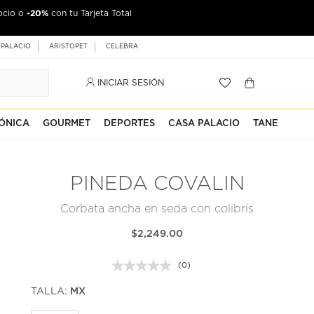
-20%
ocio o
con tu Tarjeta Total
 PALACIO
ARISTOPET
CELEBRA
INICIAR SESIÓN
ÓNICA
GOURMET
DEPORTES
CASA PALACIO
TANE
PINEDA COVALIN
Corbata ancha en seda con colibrís
$2,249.00
(0)
Sin
puntuación.
TALLA:
MX
Enlace
en