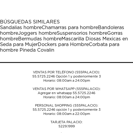
el
el
el
el
el
artículo
artículo
artículo
artículo
artículo
con
con
con
con
con
1
2
3
4
5
BÚSQUEDAS SIMILARES
estrella
estrellas.
estrellas.
estrellas.
estrellas.
Sandalias hombre
Chamarras para hombre
Bandoleras
Esta
Esta
Esta
Esta
Esta
hombre
Joggers hombre
Suspensorios hombre
Gorras
acción
acción
acción
acción
acción
hombre
Bermudas hombre
Mascarilla Diosas Mexicas en
abrirá
abrirá
abrirá
abrirá
abrirá
Seda para Mujer
Dockers para Hombre
Corbata para
el
el
el
el
el
hombre Pineda Covalin
formulario
formulario
formulario
formulario
formulario
de
de
de
de
de
envío.
envío.
envío.
envío.
envío.
VENTAS POR TELÉFONO (555PALACIO):
55.5725.2246
Opción 1 y posteriormente 3
Horario: 08:00am a 24:00pm
VENTAS POR WHATSAPP (555PALACIO):
Agregar en whatsapp 55.5725.2246
Horario: 08:00am a 24:00pm
PERSONAL SHOPPING (555PALACIO):
55.5725.2246
opción 1 y posteriormente 3
Horario: 08:00am a 22:00pm
TARJETA PALACIO:
5229.1999