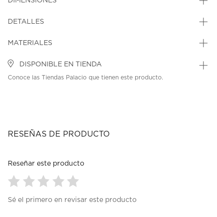
DIMENSIONES
DETALLES
MATERIALES
DISPONIBLE EN TIENDA
Conoce las Tiendas Palacio que tienen este producto.
RESEÑAS DE PRODUCTO
Reseñar este producto
Seleccionar
Seleccionar
Seleccionar
Seleccionar
Seleccionar
Sé el primero en revisar este producto
para
para
para
para
para
calificar
calificar
calificar
calificar
calificar