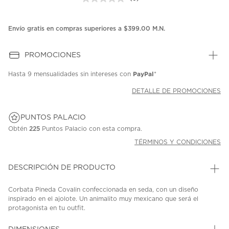
Sin
puntuación.
Enlace
en
Envío gratis en compras superiores a $399.00 M.N.
la
misma
página.
PROMOCIONES
PayPal
Hasta
9 mensualidades
sin intereses con
*
DETALLE DE PROMOCIONES
PUNTOS PALACIO
Obtén
225
Puntos Palacio con esta compra.
TÉRMINOS Y CONDICIONES
DESCRIPCIÓN DE PRODUCTO
Corbata Pineda Covalin confeccionada en seda, con un diseño
inspirado en el ajolote. Un animalito muy mexicano que será el
protagonista en tu outfit.
SKU: 43180822
MODEL: CO01010254753C