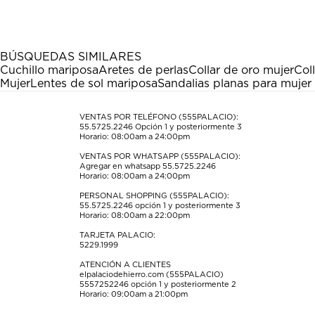
artículo
artículo
artículo
artículo
artículo
con
con
con
con
con
1
2
3
4
5
estrella
estrellas.
estrellas.
estrellas.
estrellas.
BÚSQUEDAS SIMILARES
Esta
Esta
Esta
Esta
Esta
Cuchillo mariposa
Aretes de perlas
Collar de oro mujer
Col
acción
acción
acción
acción
acción
Mujer
Lentes de sol mariposa
Sandalias planas para mujer 
abrirá
abrirá
abrirá
abrirá
abrirá
el
el
el
el
el
formulario
formulario
formulario
formulario
formulario
VENTAS POR TELÉFONO (555PALACIO):
55.5725.2246
Opción 1 y posteriormente 3
de
de
de
de
de
Horario: 08:00am a 24:00pm
envío.
envío.
envío.
envío.
envío.
VENTAS POR WHATSAPP (555PALACIO):
Agregar en whatsapp 55.5725.2246
Horario: 08:00am a 24:00pm
PERSONAL SHOPPING (555PALACIO):
55.5725.2246
opción 1 y posteriormente 3
Horario: 08:00am a 22:00pm
TARJETA PALACIO:
5229.1999
ATENCIÓN A CLIENTES
elpalaciodehierro.com (555PALACIO)
5557252246
opción 1 y posteriormente 2
Horario: 09:00am a 21:00pm