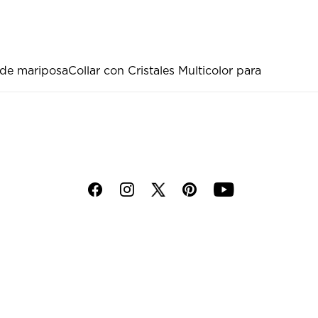
 de mariposa
Collar con Cristales Multicolor para
f
i
p
y