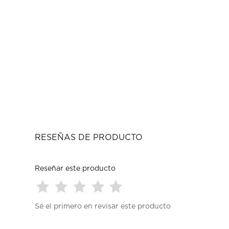
RESEÑAS DE PRODUCTO
Reseñar este producto
Seleccionar
Seleccionar
Seleccionar
Seleccionar
Seleccionar
Sé el primero en revisar este producto
para
para
para
para
para
calificar
calificar
calificar
calificar
calificar
el
el
el
el
el