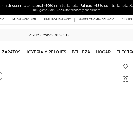
-10%
-15%
de un descuento adicional
con tu Tarjeta Palacio,
con tu Tarjeta S
De Agosto 7 al 9. Consulta términos y condiciones
CIO
MI PALACIO APP
SEGUROS PALACIO
GASTRONOMÍA PALACIO
VIAJES
ZAPATOS
JOYERÍA Y RELOJES
BELLEZA
HOGAR
ELECTR