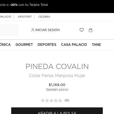
-20%
ocio o
con tu Tarjeta Total
 PALACIO
ARISTOPET
CELEBRA
INICIAR SESIÓN
ÓNICA
GOURMET
DEPORTES
CASA PALACIO
TANE
PINEDA COVALIN
Collar Perlas Mariposa Mujer
$1,169.00
Quedan pocos
(0)
Sin
puntuación.
Enlace
AÑADIR A LA BOLSA