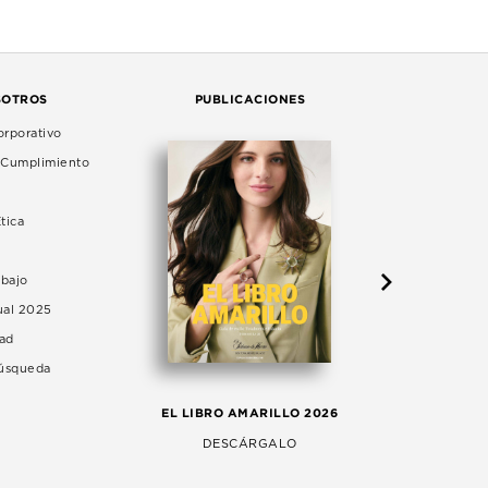
SOTROS
PUBLICACIONES
rporativo
e Cumplimiento
tica
abajo
ual 2025
dad
Búsqueda
LA 
EL LIBRO AMARILLO 2026
AG
DESCÁRGALO