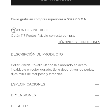
en
la
misma
página.
Envío gratis en compras superiores a $399.00 M.N.
PUNTOS PALACIO
Obtén
117
Puntos Palacio con esta compra.
TÉRMINOS Y CONDICIONES
DESCRIPCIÓN DE PRODUCTO
Collar Pineda Covalin Mariposa elaborado en acero
inoxidable en color dorado, tiene decorativos de perlas,
dijes minis de mariposa y zirconias.
SKU: 45497644
MODEL: JD286619505
ESPECIFICACIONES
DIMENSIONES
DETALLES