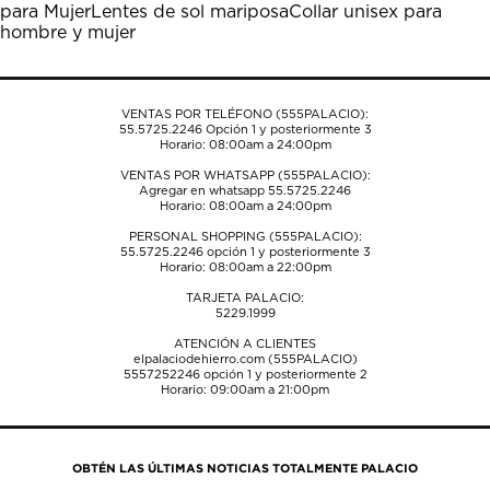
para Mujer
Lentes de sol mariposa
Collar unisex para
el
el
el
el
el
hombre y mujer
formulario
formulario
formulario
formulario
formulario
de
de
de
de
de
envío.
envío.
envío.
envío.
envío.
VENTAS POR TELÉFONO (555PALACIO):
55.5725.2246
Opción 1 y posteriormente 3
Horario: 08:00am a 24:00pm
VENTAS POR WHATSAPP (555PALACIO):
Agregar en whatsapp 55.5725.2246
Horario: 08:00am a 24:00pm
PERSONAL SHOPPING (555PALACIO):
55.5725.2246
opción 1 y posteriormente 3
Horario: 08:00am a 22:00pm
TARJETA PALACIO:
5229.1999
ATENCIÓN A CLIENTES
elpalaciodehierro.com (555PALACIO)
5557252246
opción 1 y posteriormente 2
Horario: 09:00am a 21:00pm
OBTÉN LAS ÚLTIMAS NOTICIAS TOTALMENTE PALACIO