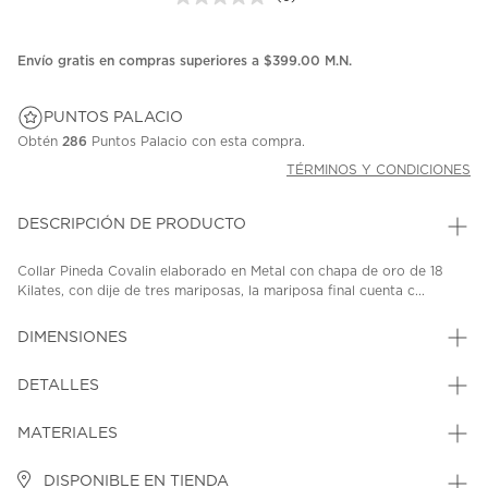
Sin
puntuación.
Enlace
en
Envío gratis en compras superiores a $399.00 M.N.
la
misma
página.
PUNTOS PALACIO
Obtén
286
Puntos Palacio con esta compra.
TÉRMINOS Y CONDICIONES
DESCRIPCIÓN DE PRODUCTO
Collar Pineda Covalin elaborado en Metal con chapa de oro de 18
Kilates, con dije de tres mariposas, la mariposa final cuenta c...
DIMENSIONES
DETALLES
MATERIALES
DISPONIBLE EN TIENDA