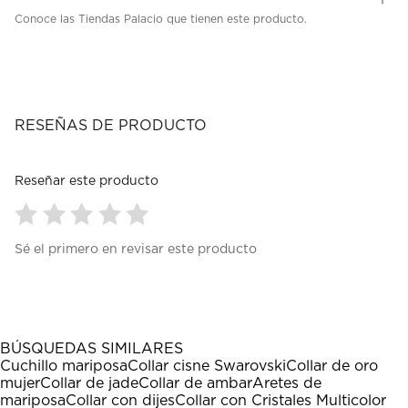
Conoce las Tiendas Palacio que tienen este producto.
RESEÑAS DE PRODUCTO
Reseñar este producto
Seleccionar
Seleccionar
Seleccionar
Seleccionar
Seleccionar
Sé el primero en revisar este producto
para
para
para
para
para
calificar
calificar
calificar
calificar
calificar
el
el
el
el
el
artículo
artículo
artículo
artículo
artículo
con
con
con
con
con
1
2
3
4
5
BÚSQUEDAS SIMILARES
estrella
estrellas.
estrellas.
estrellas.
estrellas.
Cuchillo mariposa
Collar cisne Swarovski
Collar de oro
Esta
Esta
Esta
Esta
Esta
mujer
Collar de jade
Collar de ambar
Aretes de
acción
acción
acción
acción
acción
mariposa
Collar con dijes
Collar con Cristales Multicolor
abrirá
abrirá
abrirá
abrirá
abrirá