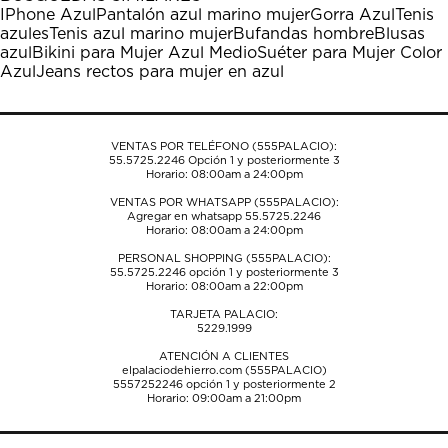
estrella
estrellas.
estrellas.
estrellas.
estrellas.
IPhone Azul
Pantalón azul marino mujer
Gorra Azul
Tenis
Esta
Esta
Esta
Esta
Esta
azules
Tenis azul marino mujer
Bufandas hombre
Blusas
acción
acción
acción
acción
acción
azul
Bikini para Mujer Azul Medio
Suéter para Mujer Color
abrirá
abrirá
abrirá
abrirá
abrirá
Azul
Jeans rectos para mujer en azul
el
el
el
el
el
formulario
formulario
formulario
formulario
formulario
de
de
de
de
de
envío.
envío.
envío.
envío.
envío.
VENTAS POR TELÉFONO (555PALACIO):
55.5725.2246
Opción 1 y posteriormente 3
Horario: 08:00am a 24:00pm
VENTAS POR WHATSAPP (555PALACIO):
Agregar en whatsapp 55.5725.2246
Horario: 08:00am a 24:00pm
PERSONAL SHOPPING (555PALACIO):
55.5725.2246
opción 1 y posteriormente 3
Horario: 08:00am a 22:00pm
TARJETA PALACIO:
5229.1999
ATENCIÓN A CLIENTES
elpalaciodehierro.com (555PALACIO)
5557252246
opción 1 y posteriormente 2
Horario: 09:00am a 21:00pm