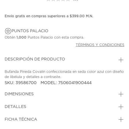
Sin
puntuación.
Enlace
en
Envío gratis en compras superiores a $399.00 M.N.
la
misma
página.
PUNTOS PALACIO
Obtén
1,000
Puntos Palacio con esta compra.
TÉRMINOS Y CONDICIONES
DESCRIPCIÓN DE PRODUCTO
Bufanda Pineda Covalin confeccionada en seda color azul con diseño
de libélula y detalles a contraste.
SKU: 39586700
MODEL: 7506041900444
DIMENSIONES
DETALLES
FICHA TÉCNICA