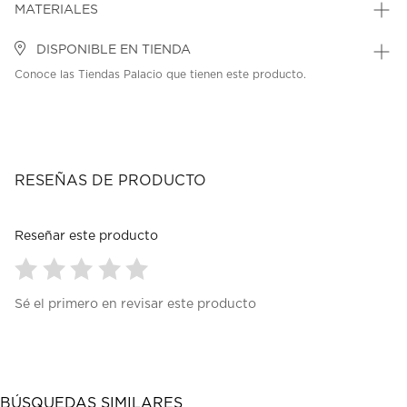
MATERIALES
DISPONIBLE EN TIENDA
Conoce las Tiendas Palacio que tienen este producto.
RESEÑAS DE PRODUCTO
Reseñar este producto
Seleccionar
Seleccionar
Seleccionar
Seleccionar
Seleccionar
Sé el primero en revisar este producto
para
para
para
para
para
calificar
calificar
calificar
calificar
calificar
el
el
el
el
el
artículo
artículo
artículo
artículo
artículo
con
con
con
con
con
1
2
3
4
5
BÚSQUEDAS SIMILARES