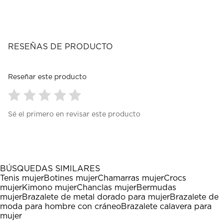
RESEÑAS DE PRODUCTO
Reseñar este producto
Seleccionar
Seleccionar
Seleccionar
Seleccionar
Seleccionar
Sé el primero en revisar este producto
para
para
para
para
para
calificar
calificar
calificar
calificar
calificar
el
el
el
el
el
artículo
artículo
artículo
artículo
artículo
con
con
con
con
con
1
2
3
4
5
BÚSQUEDAS SIMILARES
estrella
estrellas.
estrellas.
estrellas.
estrellas.
Tenis mujer
Botines mujer
Chamarras mujer
Crocs
Esta
Esta
Esta
Esta
Esta
mujer
Kimono mujer
Chanclas mujer
Bermudas
acción
acción
acción
acción
acción
mujer
Brazalete de metal dorado para mujer
Brazalete de
abrirá
abrirá
abrirá
abrirá
abrirá
moda para hombre con cráneo
Brazalete calavera para
el
el
el
el
el
mujer
formulario
formulario
formulario
formulario
formulario