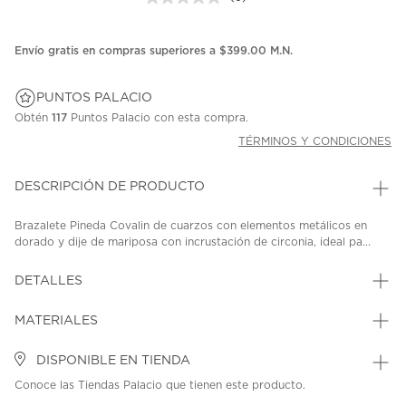
Sin
puntuación.
Enlace
en
Envío gratis en compras superiores a $399.00 M.N.
la
misma
página.
PUNTOS PALACIO
Obtén
117
Puntos Palacio con esta compra.
TÉRMINOS Y CONDICIONES
DESCRIPCIÓN DE PRODUCTO
Brazalete Pineda Covalin de cuarzos con elementos metálicos en
dorado y dije de mariposa con incrustación de circonia, ideal pa...
DETALLES
MATERIALES
DISPONIBLE EN TIENDA
Conoce las Tiendas Palacio que tienen este producto.