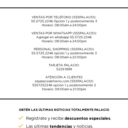
de
de
de
de
de
envío.
envío.
envío.
envío.
envío.
VENTAS POR TELÉFONO (555PALACIO):
55.5725.2246
Opción 1 y posteriormente 3
Horario: 08:00am a 24:00pm
VENTAS POR WHATSAPP (555PALACIO):
Agregar en whatsapp 55.5725.2246
Horario: 08:00am a 24:00pm
PERSONAL SHOPPING (555PALACIO):
55.5725.2246
opción 1 y posteriormente 3
Horario: 08:00am a 22:00pm
TARJETA PALACIO:
5229.1999
ATENCIÓN A CLIENTES
elpalaciodehierro.com (555PALACIO)
5557252246
opción 1 y posteriormente 2
Horario: 09:00am a 21:00pm
OBTÉN LAS ÚLTIMAS NOTICIAS TOTALMENTE PALACIO
descuentos especiales
Regístrate y recibe
.
tendencias
Las últimas
y noticias.