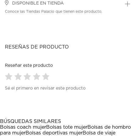
DISPONIBLE EN TIENDA
Conoce las Tiendas Palacio que tienen este producto.
RESEÑAS DE PRODUCTO
Reseñar este producto
Seleccionar
Seleccionar
Seleccionar
Seleccionar
Seleccionar
Sé el primero en revisar este producto
para
para
para
para
para
calificar
calificar
calificar
calificar
calificar
el
el
el
el
el
artículo
artículo
artículo
artículo
artículo
con
con
con
con
con
1
2
3
4
5
BÚSQUEDAS SIMILARES
estrella
estrellas.
estrellas.
estrellas.
estrellas.
Bolsas coach mujer
Bolsas tote mujer
Bolsas de hombro
Esta
Esta
Esta
Esta
Esta
para mujer
Bolsas deportivas mujer
Bolsa de viaje
acción
acción
acción
acción
acción