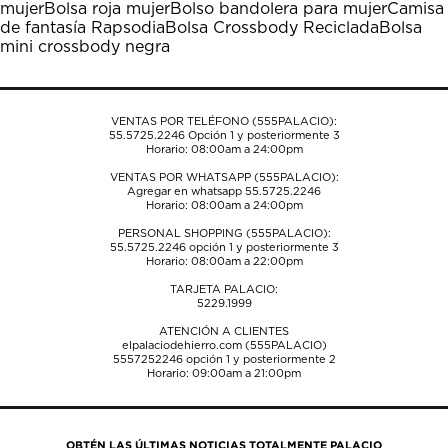
mujer
Bolsa roja mujer
Bolso bandolera para mujer
Camisa
abrirá
abrirá
abrirá
abrirá
abrirá
de fantasía Rapsodia
Bolsa Crossbody Reciclada
Bolsa
el
el
el
el
el
mini crossbody negra
formulario
formulario
formulario
formulario
formulario
de
de
de
de
de
envío.
envío.
envío.
envío.
envío.
VENTAS POR TELÉFONO (555PALACIO):
55.5725.2246
Opción 1 y posteriormente 3
Horario: 08:00am a 24:00pm
VENTAS POR WHATSAPP (555PALACIO):
Agregar en whatsapp 55.5725.2246
Horario: 08:00am a 24:00pm
PERSONAL SHOPPING (555PALACIO):
55.5725.2246
opción 1 y posteriormente 3
Horario: 08:00am a 22:00pm
TARJETA PALACIO:
5229.1999
ATENCIÓN A CLIENTES
elpalaciodehierro.com (555PALACIO)
5557252246
opción 1 y posteriormente 2
Horario: 09:00am a 21:00pm
OBTÉN LAS ÚLTIMAS NOTICIAS TOTALMENTE PALACIO