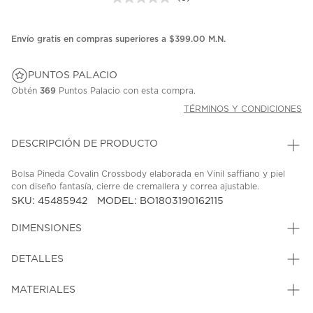
Sin
puntuación.
Enlace
en
Envío gratis en compras superiores a $399.00 M.N.
la
misma
página.
PUNTOS PALACIO
Obtén
369
Puntos Palacio con esta compra.
TÉRMINOS Y CONDICIONES
DESCRIPCIÓN DE PRODUCTO
Bolsa Pineda Covalin Crossbody elaborada en Vinil saffiano y piel
con diseño fantasía, cierre de cremallera y correa ajustable.
SKU: 45485942
MODEL: BO1803190162115
DIMENSIONES
DETALLES
MATERIALES