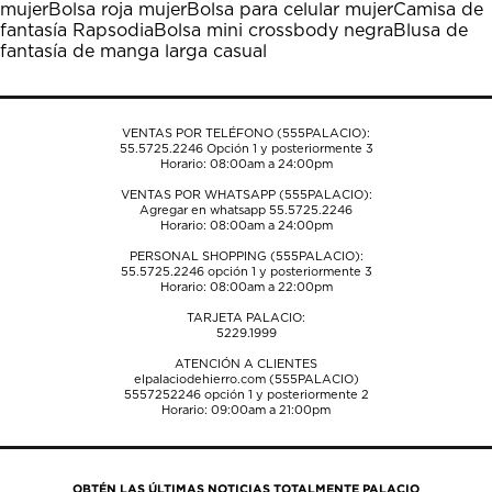
mujer
Bolsa roja mujer
Bolsa para celular mujer
Camisa de
abrirá
abrirá
abrirá
abrirá
abrirá
fantasía Rapsodia
Bolsa mini crossbody negra
Blusa de
el
el
el
el
el
fantasía de manga larga casual
formulario
formulario
formulario
formulario
formulario
de
de
de
de
de
envío.
envío.
envío.
envío.
envío.
VENTAS POR TELÉFONO (555PALACIO):
55.5725.2246
Opción 1 y posteriormente 3
Horario: 08:00am a 24:00pm
VENTAS POR WHATSAPP (555PALACIO):
Agregar en whatsapp 55.5725.2246
Horario: 08:00am a 24:00pm
PERSONAL SHOPPING (555PALACIO):
55.5725.2246
opción 1 y posteriormente 3
Horario: 08:00am a 22:00pm
TARJETA PALACIO:
5229.1999
ATENCIÓN A CLIENTES
elpalaciodehierro.com (555PALACIO)
5557252246
opción 1 y posteriormente 2
Horario: 09:00am a 21:00pm
OBTÉN LAS ÚLTIMAS NOTICIAS TOTALMENTE PALACIO