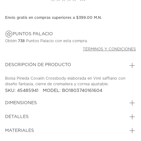
Sin
puntuación.
Enlace
en
Envío gratis en compras superiores a $399.00 M.N.
la
misma
página.
PUNTOS PALACIO
Obtén
738
Puntos Palacio con esta compra.
TÉRMINOS Y CONDICIONES
DESCRIPCIÓN DE PRODUCTO
Bolsa Pineda Covalin Crossbody elaborada en Vinil saffiano con
diseño fantasía, cierre de cremallera y correa ajustable.
SKU: 45485941
MODEL: BO1803740161604
DIMENSIONES
DETALLES
MATERIALES