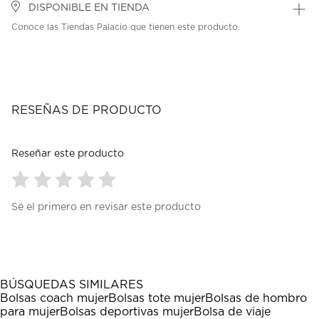
DISPONIBLE EN TIENDA
Conoce las Tiendas Palacio que tienen este producto.
RESEÑAS DE PRODUCTO
Reseñar este producto
Seleccionar
Seleccionar
Seleccionar
Seleccionar
Seleccionar
Sé el primero en revisar este producto
para
para
para
para
para
calificar
calificar
calificar
calificar
calificar
el
el
el
el
el
artículo
artículo
artículo
artículo
artículo
con
con
con
con
con
1
2
3
4
5
BÚSQUEDAS SIMILARES
estrella
estrellas.
estrellas.
estrellas.
estrellas.
Bolsas coach mujer
Bolsas tote mujer
Bolsas de hombro
Esta
Esta
Esta
Esta
Esta
para mujer
Bolsas deportivas mujer
Bolsa de viaje
acción
acción
acción
acción
acción