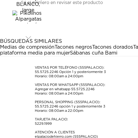
Sé el primero en revisar este producto
para
para
para
para
para
calificar
calificar
calificar
calificar
calificar
el
el
el
el
el
artículo
artículo
artículo
artículo
artículo
con
con
con
con
con
1
2
3
4
5
estrella
estrellas.
estrellas.
estrellas.
estrellas.
BÚSQUEDAS SIMILARES
Esta
Esta
Esta
Esta
Esta
Medias de compresión
Tacones negros
Tacones dorados
T
acción
acción
acción
acción
acción
plataforma media para mujer
Sábanas cuña Bami
abrirá
abrirá
abrirá
abrirá
abrirá
el
el
el
el
el
formulario
formulario
formulario
formulario
formulario
VENTAS POR TELÉFONO (555PALACIO):
55.5725.2246
Opción 1 y posteriormente 3
de
de
de
de
de
Horario: 08:00am a 24:00pm
envío.
envío.
envío.
envío.
envío.
VENTAS POR WHATSAPP (555PALACIO):
Agregar en whatsapp 55.5725.2246
Horario: 08:00am a 24:00pm
PERSONAL SHOPPING (555PALACIO):
55.5725.2246
opción 1 y posteriormente 3
Horario: 08:00am a 22:00pm
TARJETA PALACIO:
5229.1999
ATENCIÓN A CLIENTES
elpalaciodehierro.com (555PALACIO)