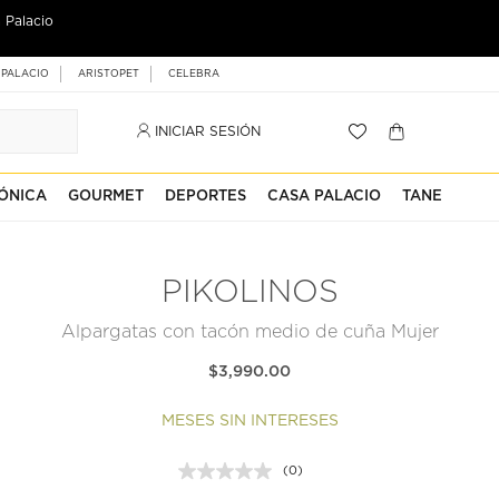
 Palacio
 PALACIO
ARISTOPET
CELEBRA
INICIAR SESIÓN
ÓNICA
GOURMET
DEPORTES
CASA PALACIO
TANE
PIKOLINOS
Alpargatas con tacón medio de cuña Mujer
$3,990.00
MESES SIN INTERESES
(0)
Sin
puntuación.