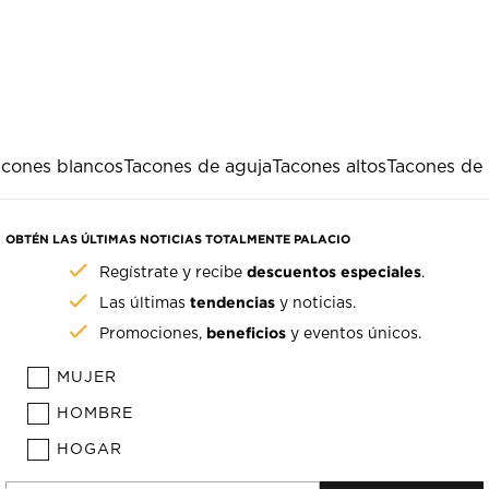
acones blancos
Tacones de aguja
Tacones altos
Tacones de 
OBTÉN LAS ÚLTIMAS NOTICIAS TOTALMENTE PALACIO
descuentos especiales
Regístrate y recibe
.
tendencias
Las últimas
y noticias.
beneficios
Promociones,
y eventos únicos.
MUJER
HOMBRE
HOGAR