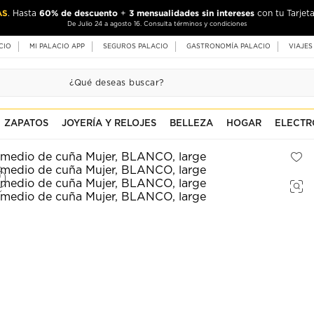
AS
60% de descuento
3 mensualidades sin intereses
. Hasta
+
con tu Tarjeta
De Julio 24 a agosto 16. Consulta términos y condiciones
CIO
MI PALACIO APP
SEGUROS PALACIO
GASTRONOMÍA PALACIO
VIAJES
ZAPATOS
JOYERÍA Y RELOJES
BELLEZA
HOGAR
ELECTR