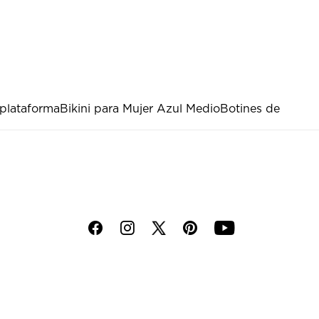
plataforma
Bikini para Mujer Azul Medio
Botines de
f
i
p
y