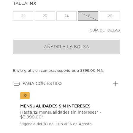
TALLA:
MX
Enlace
en
la
22
23
24
25
26
misma
página.
GUÍA DE TALLAS
AÑADIR A LA BOLSA
Envío gratis en compras superiores a $399.00 M.N.
PAGA CON ESTILO
MENSUALIDADES SIN INTERESES
12
Hasta
mensualidades sin intereses* -
$3,990.00*
Vigencia del 30 de Julio al 16 de Agosto