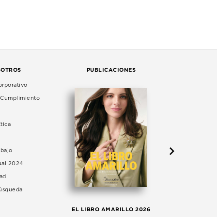
SOTROS
PUBLICACIONES
rporativo
e Cumplimiento
tica
abajo
ual 2024
dad
Búsqueda
LA 
EL LIBRO AMARILLO 2026
AG