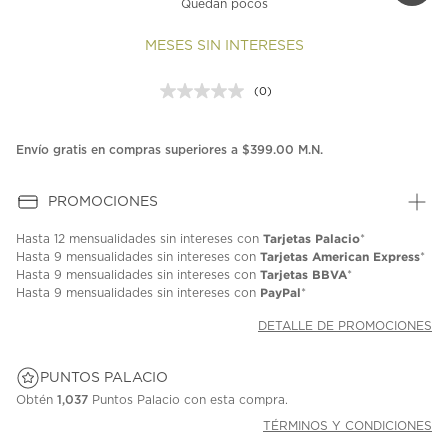
Quedan pocos
MESES SIN INTERESES
(0)
Sin
puntuación.
Enlace
en
Envío gratis en compras superiores a $399.00 M.N.
la
misma
página.
PROMOCIONES
Tarjetas Palacio
Hasta
12 mensualidades
sin intereses con
*
Tarjetas American Express
Hasta
9 mensualidades
sin intereses con
*
Tarjetas BBVA
Hasta
9 mensualidades
sin intereses con
*
PayPal
Hasta
9 mensualidades
sin intereses con
*
DETALLE DE PROMOCIONES
PUNTOS PALACIO
Obtén
1,037
Puntos Palacio con esta compra.
TÉRMINOS Y CONDICIONES