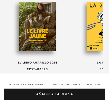
EL LIBRO AMARILLO 2026
LA GAC
DESCÁRGALO
AGOS
TÉRMINOS Y CONDICIONES
AVISO DE PRIVACIDAD
POLITICAS
AÑADIR A LA BOLSA