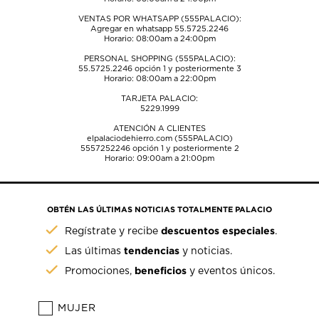
VENTAS POR WHATSAPP (555PALACIO):
Agregar en whatsapp 55.5725.2246
Horario: 08:00am a 24:00pm
PERSONAL SHOPPING (555PALACIO):
55.5725.2246
opción 1 y posteriormente 3
Horario: 08:00am a 22:00pm
TARJETA PALACIO:
5229.1999
ATENCIÓN A CLIENTES
elpalaciodehierro.com (555PALACIO)
5557252246
opción 1 y posteriormente 2
Horario: 09:00am a 21:00pm
OBTÉN LAS ÚLTIMAS NOTICIAS TOTALMENTE PALACIO
descuentos especiales
Regístrate y recibe
.
tendencias
Las últimas
y noticias.
beneficios
Promociones,
y eventos únicos.
MUJER