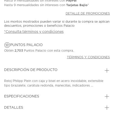
PayPal
Hasta
9 mensualidades
sin intereses con
*
Tarjetas Bajio
Hasta
9 mensualidades
sin intereses con
*
DETALLE DE PROMOCIONES
Los montos mostrados pueden variar si durante la compra se aplican
descuentos, promociones o beneficios Palacio
*Consulta términos y condiciones
PUNTOS PALACIO
Obtén
2,703
Puntos Palacio con esta compra.
TÉRMINOS Y CONDICIONES
DESCRIPCIÓN DE PRODUCTO
Reloj Philipp Plein con caja y bisel en acero inoxidable, extensible
tipo brazalete, carátula redonda, manecillas, indicadores ...
ESPECIFICACIONES
DETALLES