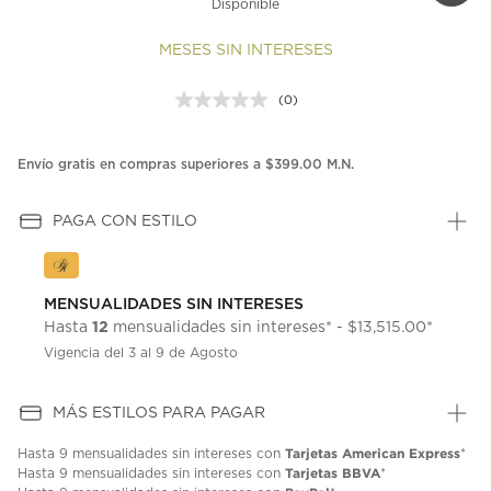
Disponible
MESES SIN INTERESES
(0)
Sin
puntuación.
Enlace
en
Envío gratis en compras superiores a $399.00 M.N.
la
misma
página.
PAGA CON ESTILO
MENSUALIDADES SIN INTERESES
12
Hasta
mensualidades sin intereses* - $13,515.00*
Vigencia del 3 al 9 de Agosto
MÁS ESTILOS PARA PAGAR
Tarjetas American Express
Hasta
9 mensualidades
sin intereses con
*
Tarjetas BBVA
Hasta
9 mensualidades
sin intereses con
*