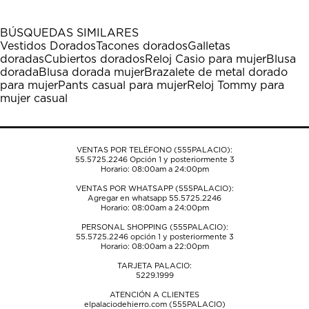
con
con
con
con
con
1
2
3
4
5
BÚSQUEDAS SIMILARES
estrella
estrellas.
estrellas.
estrellas.
estrellas.
Vestidos Dorados
Tacones dorados
Galletas
Esta
Esta
Esta
Esta
Esta
doradas
Cubiertos dorados
Reloj Casio para mujer
Blusa
acción
acción
acción
acción
acción
dorada
Blusa dorada mujer
Brazalete de metal dorado
abrirá
abrirá
abrirá
abrirá
abrirá
para mujer
Pants casual para mujer
Reloj Tommy para
el
el
el
el
el
mujer casual
formulario
formulario
formulario
formulario
formulario
de
de
de
de
de
envío.
envío.
envío.
envío.
envío.
VENTAS POR TELÉFONO (555PALACIO):
55.5725.2246
Opción 1 y posteriormente 3
Horario: 08:00am a 24:00pm
VENTAS POR WHATSAPP (555PALACIO):
Agregar en whatsapp 55.5725.2246
Horario: 08:00am a 24:00pm
PERSONAL SHOPPING (555PALACIO):
55.5725.2246
opción 1 y posteriormente 3
Horario: 08:00am a 22:00pm
TARJETA PALACIO:
5229.1999
ATENCIÓN A CLIENTES
elpalaciodehierro.com (555PALACIO)