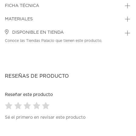
FICHA TÉCNICA
MATERIALES
DISPONIBLE EN TIENDA
Conoce las Tiendas Palacio que tienen este producto.
RESEÑAS DE PRODUCTO
Reseñar este producto
Seleccionar
Seleccionar
Seleccionar
Seleccionar
Seleccionar
Sé el primero en revisar este producto
para
para
para
para
para
calificar
calificar
calificar
calificar
calificar
el
el
el
el
el
artículo
artículo
artículo
artículo
artículo