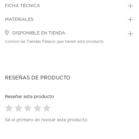
FICHA TÉCNICA
MATERIALES
DISPONIBLE EN TIENDA
Conoce las Tiendas Palacio que tienen este producto.
RESEÑAS DE PRODUCTO
Reseñar este producto
Seleccionar
Seleccionar
Seleccionar
Seleccionar
Seleccionar
Sé el primero en revisar este producto
para
para
para
para
para
calificar
calificar
calificar
calificar
calificar
el
el
el
el
el
artículo
artículo
artículo
artículo
artículo