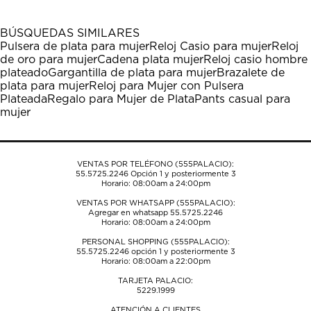
con
con
con
con
con
1
2
3
4
5
BÚSQUEDAS SIMILARES
estrella
estrellas.
estrellas.
estrellas.
estrellas.
Pulsera de plata para mujer
Reloj Casio para mujer
Reloj
Esta
Esta
Esta
Esta
Esta
de oro para mujer
Cadena plata mujer
Reloj casio hombre
acción
acción
acción
acción
acción
plateado
Gargantilla de plata para mujer
Brazalete de
abrirá
abrirá
abrirá
abrirá
abrirá
plata para mujer
Reloj para Mujer con Pulsera
el
el
el
el
el
Plateada
Regalo para Mujer de Plata
Pants casual para
formulario
formulario
formulario
formulario
formulario
mujer
de
de
de
de
de
envío.
envío.
envío.
envío.
envío.
VENTAS POR TELÉFONO (555PALACIO):
55.5725.2246
Opción 1 y posteriormente 3
Horario: 08:00am a 24:00pm
VENTAS POR WHATSAPP (555PALACIO):
Agregar en whatsapp 55.5725.2246
Horario: 08:00am a 24:00pm
PERSONAL SHOPPING (555PALACIO):
55.5725.2246
opción 1 y posteriormente 3
Horario: 08:00am a 22:00pm
TARJETA PALACIO:
5229.1999
ATENCIÓN A CLIENTES