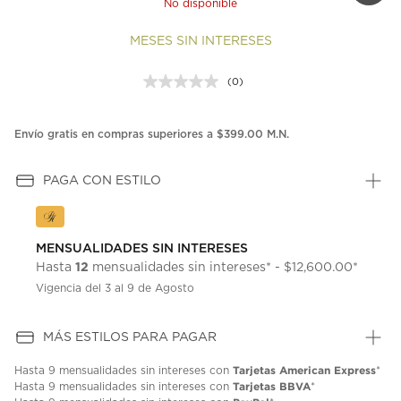
No disponible
MESES SIN INTERESES
(0)
Sin
puntuación.
Enlace
en
Envío gratis en compras superiores a $399.00 M.N.
la
misma
página.
PAGA CON ESTILO
MENSUALIDADES SIN INTERESES
12
Hasta
mensualidades sin intereses* - $12,600.00*
Vigencia del 3 al 9 de Agosto
MÁS ESTILOS PARA PAGAR
Tarjetas American Express
Hasta
9 mensualidades
sin intereses con
*
Tarjetas BBVA
Hasta
9 mensualidades
sin intereses con
*