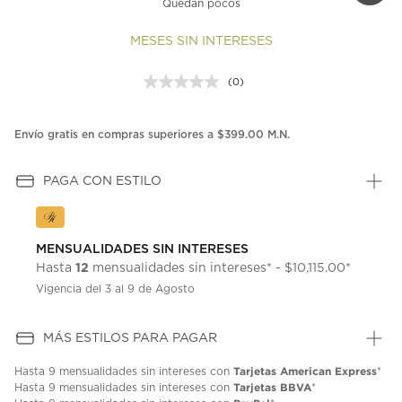
Quedan pocos
MESES SIN INTERESES
(0)
Sin
puntuación.
Enlace
en
Envío gratis en compras superiores a $399.00 M.N.
la
misma
página.
PAGA CON ESTILO
MENSUALIDADES SIN INTERESES
12
Hasta
mensualidades sin intereses* - $10,115.00*
Vigencia del 3 al 9 de Agosto
MÁS ESTILOS PARA PAGAR
Tarjetas American Express
Hasta
9 mensualidades
sin intereses con
*
Tarjetas BBVA
Hasta
9 mensualidades
sin intereses con
*