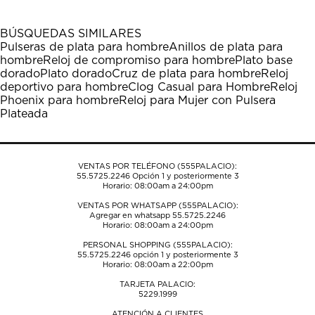
con
con
con
con
con
1
2
3
4
5
BÚSQUEDAS SIMILARES
estrella
estrellas.
estrellas.
estrellas.
estrellas.
Pulseras de plata para hombre
Anillos de plata para
Esta
Esta
Esta
Esta
Esta
hombre
Reloj de compromiso para hombre
Plato base
acción
acción
acción
acción
acción
dorado
Plato dorado
Cruz de plata para hombre
Reloj
abrirá
abrirá
abrirá
abrirá
abrirá
deportivo para hombre
Clog Casual para Hombre
Reloj
el
el
el
el
el
Phoenix para hombre
Reloj para Mujer con Pulsera
formulario
formulario
formulario
formulario
formulario
Plateada
de
de
de
de
de
envío.
envío.
envío.
envío.
envío.
VENTAS POR TELÉFONO (555PALACIO):
55.5725.2246
Opción 1 y posteriormente 3
Horario: 08:00am a 24:00pm
VENTAS POR WHATSAPP (555PALACIO):
Agregar en whatsapp 55.5725.2246
Horario: 08:00am a 24:00pm
PERSONAL SHOPPING (555PALACIO):
55.5725.2246
opción 1 y posteriormente 3
Horario: 08:00am a 22:00pm
TARJETA PALACIO:
5229.1999
ATENCIÓN A CLIENTES