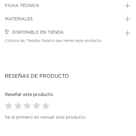
FICHA TÉCNICA
MATERIALES
DISPONIBLE EN TIENDA
Conoce las Tiendas Palacio que tienen este producto.
RESEÑAS DE PRODUCTO
Reseñar este producto
Seleccionar
Seleccionar
Seleccionar
Seleccionar
Seleccionar
Sé el primero en revisar este producto
para
para
para
para
para
calificar
calificar
calificar
calificar
calificar
el
el
el
el
el
artículo
artículo
artículo
artículo
artículo