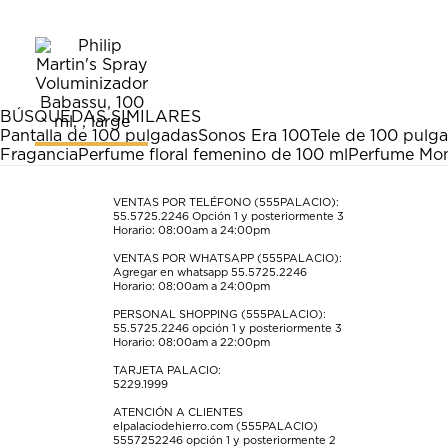
calificar
calificar
calificar
calificar
calificar
el
el
el
el
el
artículo
artículo
artículo
artículo
artículo
con
con
con
con
con
1
2
3
4
5
estrella
estrellas.
estrellas.
estrellas.
estrellas.
BÚSQUEDAS SIMILARES
Esta
Esta
Esta
Esta
Esta
Pantalla de 100 pulgadas
Sonos Era 100
Tele de 100 pulg
acción
acción
acción
acción
acción
Fragancia
Perfume floral femenino de 100 ml
Perfume Mon
abrirá
abrirá
abrirá
abrirá
abrirá
el
el
el
el
el
formulario
formulario
formulario
formulario
formulario
VENTAS POR TELÉFONO (555PALACIO):
55.5725.2246
Opción 1 y posteriormente 3
de
de
de
de
de
Horario: 08:00am a 24:00pm
envío.
envío.
envío.
envío.
envío.
VENTAS POR WHATSAPP (555PALACIO):
Agregar en whatsapp 55.5725.2246
Horario: 08:00am a 24:00pm
PERSONAL SHOPPING (555PALACIO):
55.5725.2246
opción 1 y posteriormente 3
Horario: 08:00am a 22:00pm
TARJETA PALACIO:
5229.1999
ATENCIÓN A CLIENTES
elpalaciodehierro.com (555PALACIO)
5557252246
opción 1 y posteriormente 2