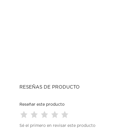
RESEÑAS DE PRODUCTO
Reseñar este producto
Seleccionar
Seleccionar
Seleccionar
Seleccionar
Seleccionar
Sé el primero en revisar este producto
para
para
para
para
para