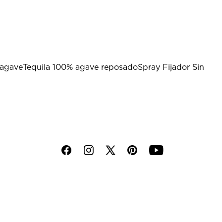
 agave
Tequila 100% agave reposado
Spray Fijador Sin
f
i
p
y