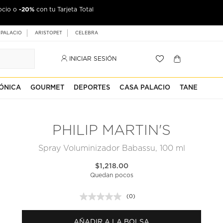
-20%
ocio o
jeta Palacio
con tu Tarjeta Total
 PALACIO
ARISTOPET
CELEBRA
INICIAR SESIÓN
ÓNICA
GOURMET
DEPORTES
CASA PALACIO
TANE
PHILIP MARTIN'S
Spray Voluminizador Babassu, 100 ml
$1,218.00
Quedan pocos
(0)
Sin
puntuación.
Enlace
AÑADIR A LA BOLSA