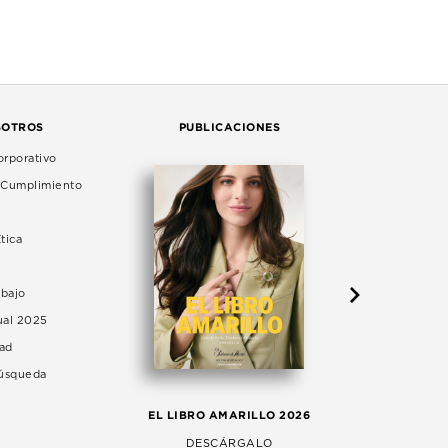
SOTROS
PUBLICACIONES
rporativo
e Cumplimiento
tica
abajo
ual 2025
dad
Búsqueda
LA 
EL LIBRO AMARILLO 2026
AG
DESCÁRGALO