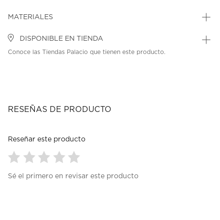
MATERIALES
DISPONIBLE EN TIENDA
Conoce las Tiendas Palacio que tienen este producto.
RESEÑAS DE PRODUCTO
Reseñar este producto
Seleccionar
Seleccionar
Seleccionar
Seleccionar
Seleccionar
Sé el primero en revisar este producto
para
para
para
para
para
calificar
calificar
calificar
calificar
calificar
el
el
el
el
el
artículo
artículo
artículo
artículo
artículo
con
con
con
con
con