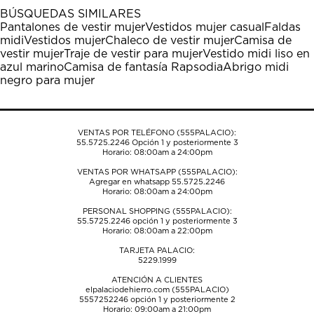
1
2
3
4
5
BÚSQUEDAS SIMILARES
estrella
estrellas.
estrellas.
estrellas.
estrellas.
Pantalones de vestir mujer
Vestidos mujer casual
Faldas
Esta
Esta
Esta
Esta
Esta
midi
Vestidos mujer
Chaleco de vestir mujer
Camisa de
acción
acción
acción
acción
acción
vestir mujer
Traje de vestir para mujer
Vestido midi liso en
abrirá
abrirá
abrirá
abrirá
abrirá
azul marino
Camisa de fantasía Rapsodia
Abrigo midi
el
el
el
el
el
negro para mujer
formulario
formulario
formulario
formulario
formulario
de
de
de
de
de
envío.
envío.
envío.
envío.
envío.
VENTAS POR TELÉFONO (555PALACIO):
55.5725.2246
Opción 1 y posteriormente 3
Horario: 08:00am a 24:00pm
VENTAS POR WHATSAPP (555PALACIO):
Agregar en whatsapp 55.5725.2246
Horario: 08:00am a 24:00pm
PERSONAL SHOPPING (555PALACIO):
55.5725.2246
opción 1 y posteriormente 3
Horario: 08:00am a 22:00pm
TARJETA PALACIO:
5229.1999
ATENCIÓN A CLIENTES
elpalaciodehierro.com (555PALACIO)
5557252246
opción 1 y posteriormente 2
Horario: 09:00am a 21:00pm