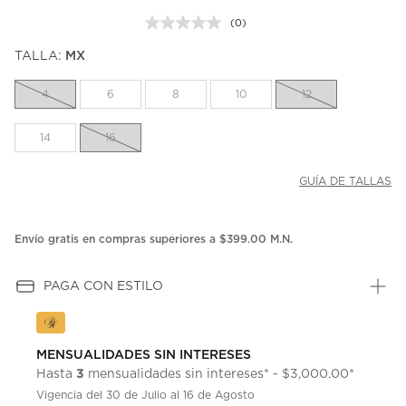
(0)
Sin
puntuación.
TALLA:
MX
Enlace
en
la
4
6
8
10
12
misma
página.
14
16
GUÍA DE TALLAS
Envío gratis en compras superiores a $399.00 M.N.
PAGA CON ESTILO
MENSUALIDADES SIN INTERESES
3
Hasta
mensualidades sin intereses* - $3,000.00*
Vigencia del 30 de Julio al 16 de Agosto