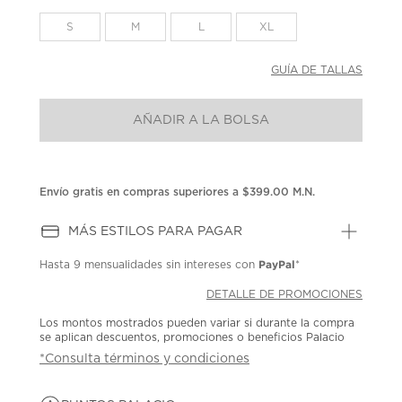
en
la
S
M
L
XL
misma
página.
GUÍA DE TALLAS
AÑADIR A LA BOLSA
Envío gratis en compras superiores a $399.00 M.N.
MÁS ESTILOS PARA PAGAR
PayPal
Hasta
9 mensualidades
sin intereses con
*
DETALLE DE PROMOCIONES
Los montos mostrados pueden variar si durante la compra
se aplican descuentos, promociones o beneficios Palacio
*Consulta términos y condiciones