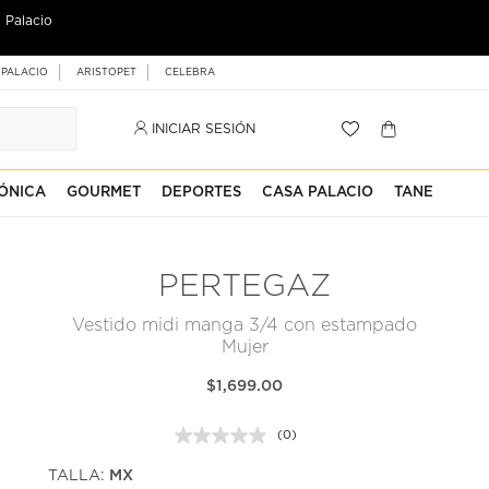
 Palacio
 PALACIO
ARISTOPET
CELEBRA
INICIAR SESIÓN
ÓNICA
GOURMET
DEPORTES
CASA PALACIO
TANE
PERTEGAZ
Vestido midi manga 3/4 con estampado
Mujer
$1,699.00
(0)
Sin
puntuación.
TALLA:
MX
Enlace