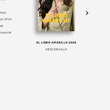
abajo
ual 2024
dad
Búsqueda
LA 
EL LIBRO AMARILLO 2026
AG
DESCÁRGALO