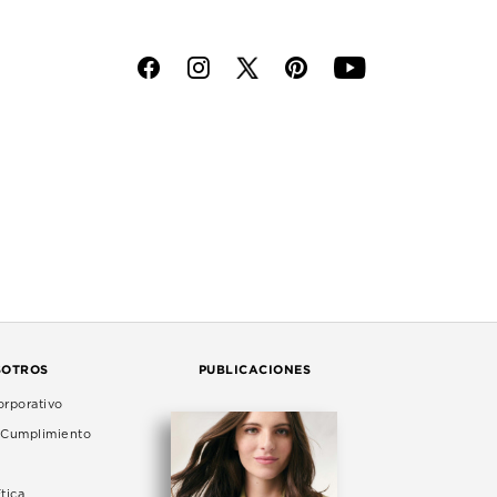
f
i
p
y
SOTROS
PUBLICACIONES
rporativo
e Cumplimiento
tica