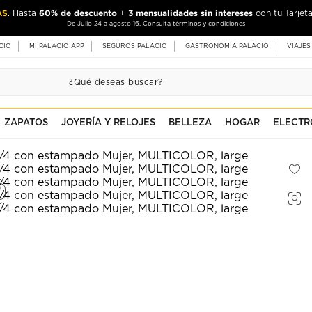
AS
60% de descuento
3 mensualidades sin intereses
. Hasta
+
con tu Tarjeta
De Julio 24 a agosto 16. Consulta términos y condiciones
CIO
MI PALACIO APP
SEGUROS PALACIO
GASTRONOMÍA PALACIO
VIAJES
ZAPATOS
JOYERÍA Y RELOJES
BELLEZA
HOGAR
ELECTR