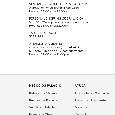
VENTAS POR WHATSAPP (555PALACIO):
Agregar en whatsapp 55.5725.2246
Horario: 08:00am a 24:00pm
PERSONAL SHOPPING (555PALACIO):
55.5725.2246
opción 1 y posteriormente 3
Horario: 08:00am a 22:00pm
TARJETA PALACIO:
5229.1999
ATENCIÓN A CLIENTES
elpalaciodehierro.com (555PALACIO)
5557252246
opción 1 y posteriormente 2
Horario: 09:00am a 21:00pm
NEGOCIOS PALACIO
AYUDA
Rebajas de Verano
Promociones Bancarias
Festival de Belleza
Preguntas Frecuentes
Vende en Palacio
Garantías
Regreso a Clases
Contacto