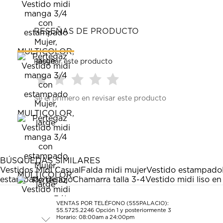
RESEÑAS DE PRODUCTO
Reseñar este producto
Seleccionar
Seleccionar
Seleccionar
Seleccionar
Seleccionar
Sé el primero en revisar este producto
para
para
para
para
para
calificar
calificar
calificar
calificar
calificar
el
el
el
el
el
artículo
artículo
artículo
artículo
artículo
con
con
con
con
con
1
2
3
4
5
estrella
estrellas.
estrellas.
estrellas.
estrellas.
BÚSQUEDAS SIMILARES
Esta
Esta
Esta
Esta
Esta
Vestidos Midi Casual
Falda midi mujer
Vestido estampado
acción
acción
acción
acción
acción
estampado de lujo
Chamarra talla 3-4
Vestido midi liso en
abrirá
abrirá
abrirá
abrirá
abrirá
el
el
el
el
el
formulario
formulario
formulario
formulario
formulario
VENTAS POR TELÉFONO (555PALACIO):
55.5725.2246
Opción 1 y posteriormente 3
de
de
de
de
de
Horario: 08:00am a 24:00pm
envío.
envío.
envío.
envío.
envío.