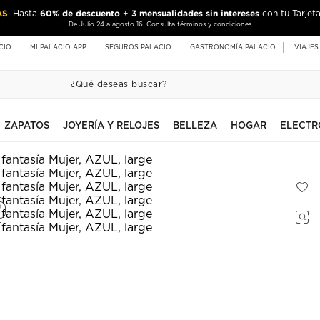
AS
60% de descuento
3 mensualidades sin intereses
. Hasta
+
con tu Tarjeta
De Julio 24 a agosto 16. Consulta términos y condiciones
CIO
MI PALACIO APP
SEGUROS PALACIO
GASTRONOMÍA PALACIO
VIAJES
ZAPATOS
JOYERÍA Y RELOJES
BELLEZA
HOGAR
ELECTR