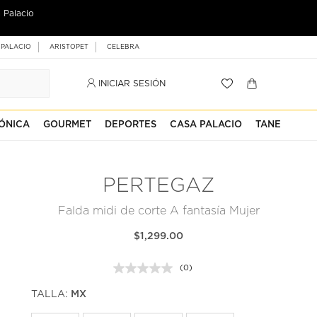
 Palacio
 PALACIO
ARISTOPET
CELEBRA
INICIAR SESIÓN
ÓNICA
GOURMET
DEPORTES
CASA PALACIO
TANE
PERTEGAZ
Falda midi de corte A fantasía Mujer
$1,299.00
(0)
Sin
puntuación.
TALLA:
MX
Enlace
en