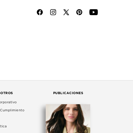
f
i
p
y
SOTROS
PUBLICACIONES
rporativo
e Cumplimiento
tica