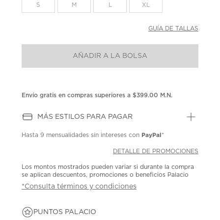
la
S
M
L
XL
misma
página.
GUÍA DE TALLAS
AÑADIR A LA BOLSA
Envío gratis en compras superiores a $399.00 M.N.
MÁS ESTILOS PARA PAGAR
PayPal
Hasta
9 mensualidades
sin intereses con
*
DETALLE DE PROMOCIONES
Los montos mostrados pueden variar si durante la compra
se aplican descuentos, promociones o beneficios Palacio
*Consulta términos y condiciones
PUNTOS PALACIO