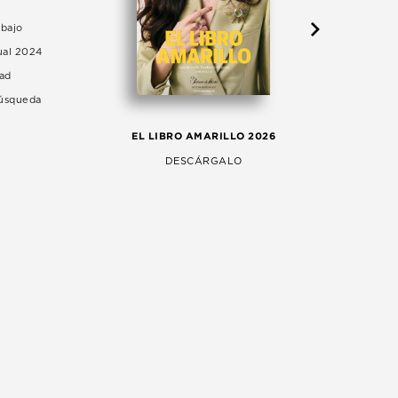
abajo
ual 2024
dad
Búsqueda
LA 
EL LIBRO AMARILLO 2026
AG
DESCÁRGALO