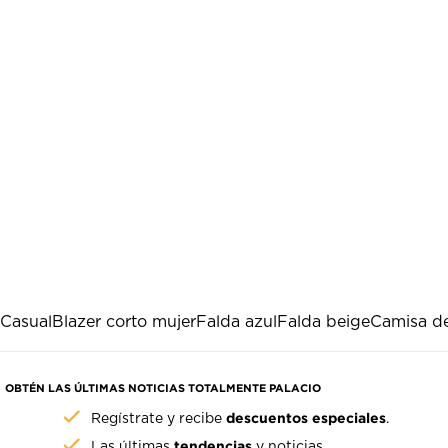
 Casual
Blazer corto mujer
Falda azul
Falda beige
Camisa de
OBTÉN LAS ÚLTIMAS NOTICIAS TOTALMENTE PALACIO
descuentos especiales
Regístrate y recibe
.
tendencias
Las últimas
y noticias.