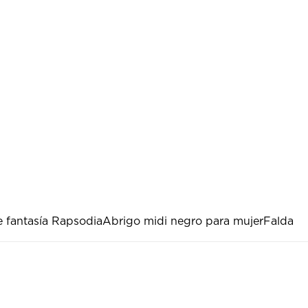
 fantasía Rapsodia
Abrigo midi negro para mujer
Falda