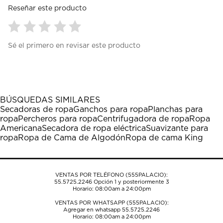
Reseñar este producto
Seleccionar
Seleccionar
Seleccionar
Seleccionar
Seleccionar
Sé el primero en revisar este producto
para
para
para
para
para
calificar
calificar
calificar
calificar
calificar
el
el
el
el
el
artículo
artículo
artículo
artículo
artículo
con
con
con
con
con
1
2
3
4
5
BÚSQUEDAS SIMILARES
estrella
estrellas.
estrellas.
estrellas.
estrellas.
Secadoras de ropa
Ganchos para ropa
Planchas para
Esta
Esta
Esta
Esta
Esta
ropa
Percheros para ropa
Centrifugadora de ropa
Ropa
acción
acción
acción
acción
acción
Americana
Secadora de ropa eléctrica
Suavizante para
abrirá
abrirá
abrirá
abrirá
abrirá
ropa
Ropa de Cama de Algodón
Ropa de cama King
el
el
el
el
el
formulario
formulario
formulario
formulario
formulario
de
de
de
de
de
envío.
envío.
envío.
envío.
envío.
VENTAS POR TELÉFONO (555PALACIO):
55.5725.2246
Opción 1 y posteriormente 3
Horario: 08:00am a 24:00pm
VENTAS POR WHATSAPP (555PALACIO):
Agregar en whatsapp 55.5725.2246
Horario: 08:00am a 24:00pm