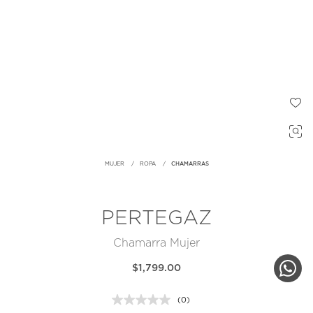
MUJER
ROPA
CHAMARRAS
PERTEGAZ
Chamarra Mujer
$1,799.00
(0)
Sin