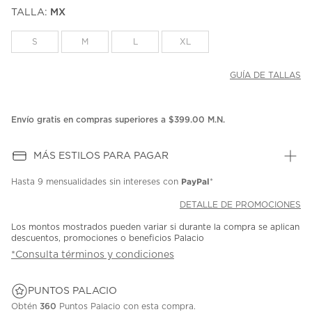
puntuación.
TALLA:
MX
Enlace
en
la
S
M
L
XL
misma
página.
GUÍA DE TALLAS
Envío gratis en compras superiores a $399.00 M.N.
MÁS ESTILOS PARA PAGAR
PayPal
Hasta
9 mensualidades
sin intereses con
*
DETALLE DE PROMOCIONES
Los montos mostrados pueden variar si durante la compra se aplican
descuentos, promociones o beneficios Palacio
*Consulta términos y condiciones
PUNTOS PALACIO
Obtén
360
Puntos Palacio con esta compra.