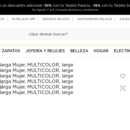
-10%
-15%
de un descuento adicional
con tu Tarjeta Palacio,
con tu Tarjeta S
De Agosto 7 al 9. Consulta términos y condiciones
CIO
MI PALACIO APP
SEGUROS PALACIO
GASTRONOMÍA PALACIO
VIAJES
ZAPATOS
JOYERÍA Y RELOJES
BELLEZA
HOGAR
ELECTR