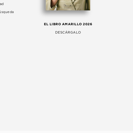
dad
Búsqueda
LA 
EL LIBRO AMARILLO 2026
AG
DESCÁRGALO