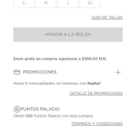
la
S
M
L
XL
misma
página.
GUÍA DE TALLAS
AÑADIR A LA BOLSA
Envío gratis en compras superiores a $399.00 M.N.
PROMOCIONES
PayPal
Hasta
9 mensualidades
sin intereses con
*
DETALLE DE PROMOCIONES
PUNTOS PALACIO
Obtén
100
Puntos Palacio con esta compra.
TÉRMINOS Y CONDICIONES