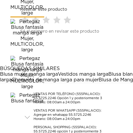
Reseñar este producto
Seleccionar
Seleccionar
Seleccionar
Seleccionar
Seleccionar
Sé el primero en revisar este producto
para
para
para
para
para
calificar
calificar
calificar
calificar
calificar
el
el
el
el
el
artículo
artículo
artículo
artículo
artículo
con
con
con
con
con
1
2
3
4
5
estrella
estrellas.
estrellas.
estrellas.
estrellas.
BÚSQUEDAS SIMILARES
Esta
Esta
Esta
Esta
Esta
Blusa mujer manga larga
Vestidos manga larga
Blusa bla
acción
acción
acción
acción
acción
larga
Chaqueta de manga larga para mujer
Blusa de Mang
abrirá
abrirá
abrirá
abrirá
abrirá
el
el
el
el
el
formulario
formulario
formulario
formulario
formulario
VENTAS POR TELÉFONO (555PALACIO):
55.5725.2246
Opción 1 y posteriormente 3
de
de
de
de
de
Horario: 08:00am a 24:00pm
envío.
envío.
envío.
envío.
envío.
VENTAS POR WHATSAPP (555PALACIO):
Agregar en whatsapp 55.5725.2246
Horario: 08:00am a 24:00pm
PERSONAL SHOPPING (555PALACIO):
55.5725.2246
opción 1 y posteriormente 3