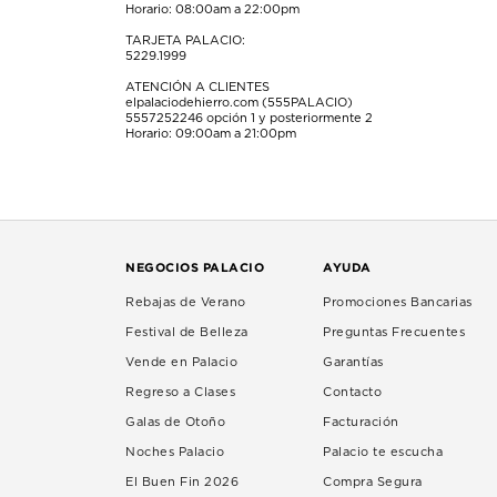
Horario: 08:00am a 22:00pm
TARJETA PALACIO:
5229.1999
ATENCIÓN A CLIENTES
elpalaciodehierro.com (555PALACIO)
5557252246
opción 1 y posteriormente 2
Horario: 09:00am a 21:00pm
NEGOCIOS PALACIO
AYUDA
Rebajas de Verano
Promociones Bancarias
Festival de Belleza
Preguntas Frecuentes
Vende en Palacio
Garantías
Regreso a Clases
Contacto
Galas de Otoño
Facturación
Noches Palacio
Palacio te escucha
El Buen Fin 2026
Compra Segura