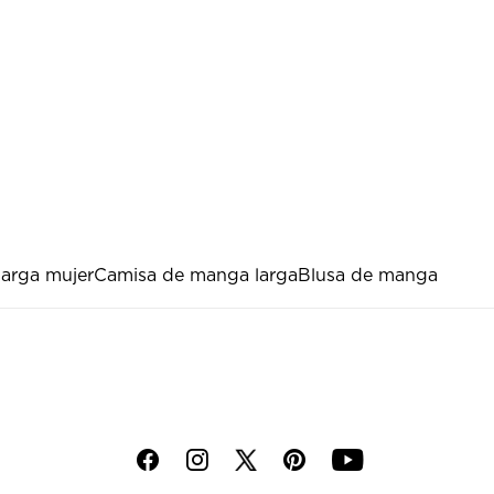
larga mujer
Camisa de manga larga
Blusa de manga
f
i
p
y