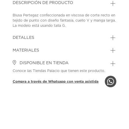
DESCRIPCIÓN DE PRODUCTO
Blusa Pertegaz confeccionada en viscosa de corte recto en
tejido de punto con diseño fantasía, cuello V y manga larga.
La modelo está usando talla G.
SKU: 45441668
MODEL: PTD-26-UNT-PT466B
DETALLES
MATERIALES
DISPONIBLE EN TIENDA
Conoce las Tiendas Palacio que tienen este producto.
Compra a través de Whatsapp con venta asistida