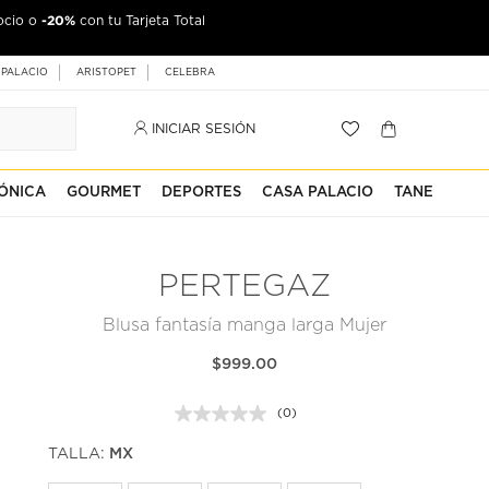
-20%
ocio o
con tu Tarjeta Total
 PALACIO
ARISTOPET
CELEBRA
INICIAR SESIÓN
ÓNICA
GOURMET
DEPORTES
CASA PALACIO
TANE
PERTEGAZ
Blusa fantasía manga larga Mujer
$999.00
(0)
Sin
puntuación.
TALLA:
MX
Enlace
en