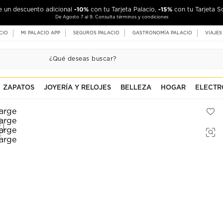
-10%
-15%
de un descuento adicional
con tu Tarjeta Palacio,
con tu Tarjeta S
De Agosto 7 al 9. Consulta términos y condiciones
CIO
MI PALACIO APP
SEGUROS PALACIO
GASTRONOMÍA PALACIO
VIAJES
ZAPATOS
JOYERÍA Y RELOJES
BELLEZA
HOGAR
ELECTR