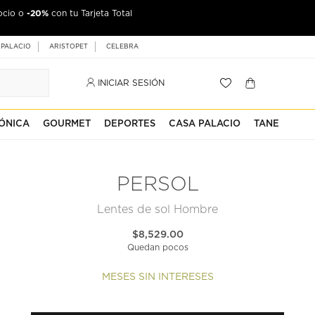
-20%
ocio o
con tu Tarjeta Total
 PALACIO
ARISTOPET
CELEBRA
INICIAR SESIÓN
ÓNICA
GOURMET
DEPORTES
CASA PALACIO
TANE
PERSOL
Lentes de sol Hombre
$8,529.00
Quedan pocos
MESES SIN INTERESES