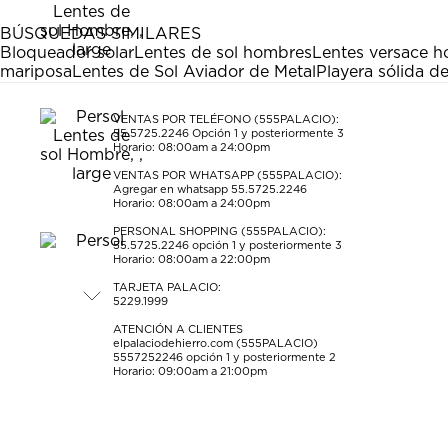
BÚSQUEDAS SIMILARES
Bloqueador solar
Lentes de sol hombres
Lentes versace 
mariposa
Lentes de Sol Aviador de Metal
Playera sólida 
VENTAS POR TELÉFONO (555PALACIO):
55.5725.2246
Opción 1 y posteriormente 3
Horario: 08:00am a 24:00pm
VENTAS POR WHATSAPP (555PALACIO):
Agregar en whatsapp 55.5725.2246
Horario: 08:00am a 24:00pm
PERSONAL SHOPPING (555PALACIO):
55.5725.2246
opción 1 y posteriormente 3
Horario: 08:00am a 22:00pm
TARJETA PALACIO:
5229.1999
ATENCIÓN A CLIENTES
elpalaciodehierro.com (555PALACIO)
5557252246
opción 1 y posteriormente 2
Horario: 09:00am a 21:00pm