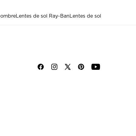
hombre
Lentes de sol Ray-Ban
Lentes de sol
f
i
p
y