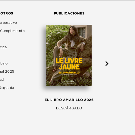
SOTROS
PUBLICACIONES
rporativo
e Cumplimiento
tica
abajo
ual 2025
dad
Búsqueda
LA 
EL LIBRO AMARILLO 2026
AG
DESCÁRGALO