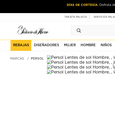
Ir
Ir
DÍAS DE CORTESÍA
. Disfruta 
al
al
contenido
contenido
principal
de
TARJETA PALACIO
SERVICIOS PALA
pie
de
página
REBAJAS
DISEÑADORES
MUJER
HOMBRE
NIÑOS
MARCAS
PERSOL