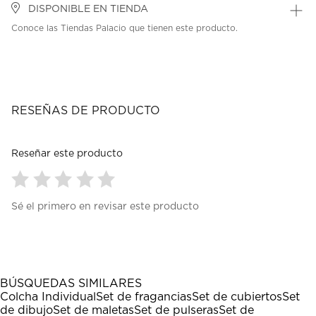
DISPONIBLE EN TIENDA
Conoce las Tiendas Palacio que tienen este producto.
RESEÑAS DE PRODUCTO
Reseñar este producto
Seleccionar
Seleccionar
Seleccionar
Seleccionar
Seleccionar
Sé el primero en revisar este producto
para
para
para
para
para
calificar
calificar
calificar
calificar
calificar
el
el
el
el
el
artículo
artículo
artículo
artículo
artículo
con
con
con
con
con
1
2
3
4
5
BÚSQUEDAS SIMILARES
estrella
estrellas.
estrellas.
estrellas.
estrellas.
Colcha Individual
Set de fragancias
Set de cubiertos
Set
Esta
Esta
Esta
Esta
Esta
de dibujo
Set de maletas
Set de pulseras
Set de
acción
acción
acción
acción
acción