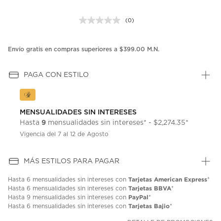
(0)
Sin
puntuación.
Enlace
en
Envío gratis en compras superiores a $399.00 M.N.
la
misma
página.
PAGA CON ESTILO
MENSUALIDADES SIN INTERESES
9
Hasta
mensualidades sin intereses* - $2,274.35*
Vigencia del 7 al 12 de Agosto
MÁS ESTILOS PARA PAGAR
Tarjetas American Express
Hasta
6 mensualidades
sin intereses con
*
Tarjetas BBVA
Hasta
6 mensualidades
sin intereses con
*
PayPal
Hasta
9 mensualidades
sin intereses con
*
Tarjetas Bajio
Hasta
6 mensualidades
sin intereses con
*