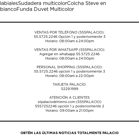
labiales
Sudadera multicolor
Colcha Steve en
abrirá
abrirá
abrirá
abrirá
abrirá
blanco
Funda Duvet Multicolor
el
el
el
el
el
formulario
formulario
formulario
formulario
formulario
de
de
de
de
de
envío.
envío.
envío.
envío.
envío.
VENTAS POR TELÉFONO (555PALACIO):
55.5725.2246
Opción 1 y posteriormente 3
Horario: 08:00am a 24:00pm
VENTAS POR WHATSAPP (555PALACIO):
Agregar en whatsapp 55.5725.2246
Horario: 08:00am a 24:00pm
PERSONAL SHOPPING (555PALACIO):
55.5725.2246
opción 1 y posteriormente 3
Horario: 08:00am a 22:00pm
TARJETA PALACIO:
5229.1999
ATENCIÓN A CLIENTES
elpalaciodehierro.com (555PALACIO)
5557252246
opción 1 y posteriormente 2
Horario: 09:00am a 21:00pm
OBTÉN LAS ÚLTIMAS NOTICIAS TOTALMENTE PALACIO