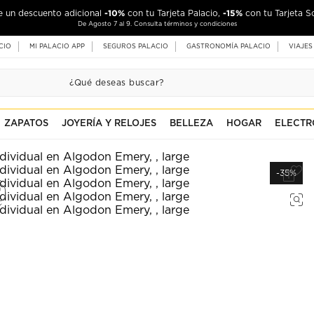
-10%
-15%
de un descuento adicional
con tu Tarjeta Palacio,
con tu Tarjeta S
De Agosto 7 al 9. Consulta términos y condiciones
CIO
MI PALACIO APP
SEGUROS PALACIO
GASTRONOMÍA PALACIO
VIAJES
ZAPATOS
JOYERÍA Y RELOJES
BELLEZA
HOGAR
ELECTR
-35%