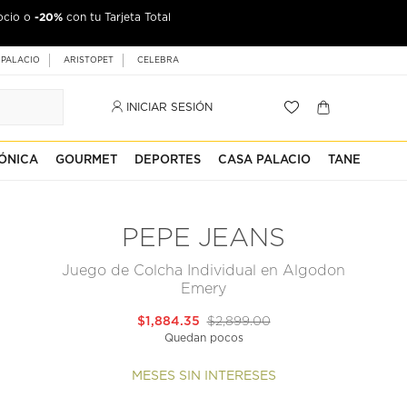
-20%
ocio o
con tu Tarjeta Total
 PALACIO
ARISTOPET
CELEBRA
INICIAR SESIÓN
ÓNICA
GOURMET
DEPORTES
CASA PALACIO
TANE
PEPE JEANS
Juego de Colcha Individual en Algodon
Emery
$1,884.35
$2,899.00
Quedan pocos
MESES SIN INTERESES