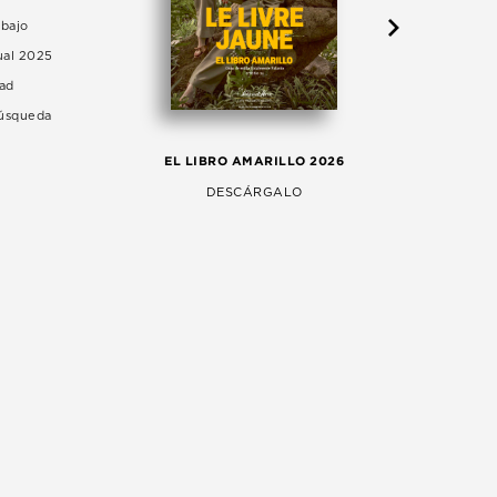
abajo
ual 2025
dad
Búsqueda
LA 
EL LIBRO AMARILLO 2026
AG
DESCÁRGALO