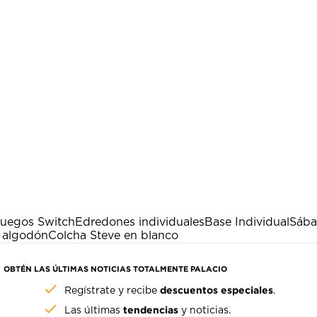
uegos Switch
Edredones individuales
Base Individual
Sába
 algodón
Colcha Steve en blanco
OBTÉN LAS ÚLTIMAS NOTICIAS TOTALMENTE PALACIO
descuentos especiales
Regístrate y recibe
.
tendencias
Las últimas
y noticias.