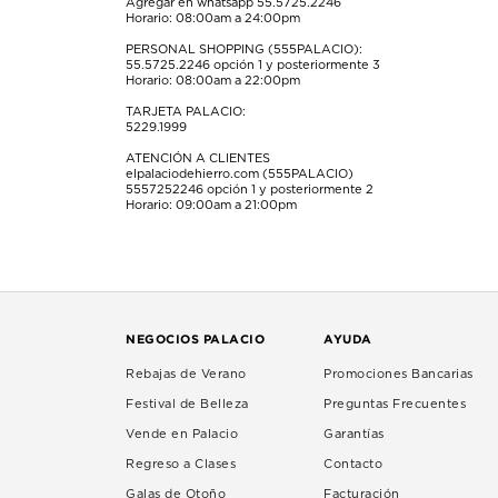
Agregar en whatsapp 55.5725.2246
Horario: 08:00am a 24:00pm
PERSONAL SHOPPING (555PALACIO):
55.5725.2246
opción 1 y posteriormente 3
Horario: 08:00am a 22:00pm
TARJETA PALACIO:
5229.1999
ATENCIÓN A CLIENTES
elpalaciodehierro.com (555PALACIO)
5557252246
opción 1 y posteriormente 2
Horario: 09:00am a 21:00pm
NEGOCIOS PALACIO
AYUDA
Rebajas de Verano
Promociones Bancarias
Festival de Belleza
Preguntas Frecuentes
Vende en Palacio
Garantías
Regreso a Clases
Contacto
Galas de Otoño
Facturación