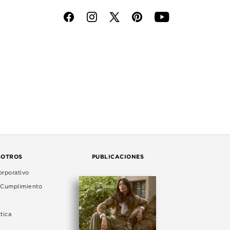
f
i
p
y
SOTROS
PUBLICACIONES
rporativo
e Cumplimiento
tica