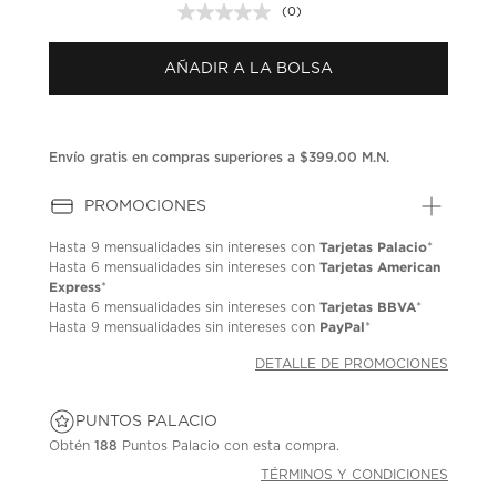
(0)
Sin
puntuación.
Enlace
AÑADIR A LA BOLSA
en
la
misma
página.
Envío gratis en compras superiores a $399.00 M.N.
PROMOCIONES
Tarjetas Palacio
Hasta
9 mensualidades
sin intereses con
*
Tarjetas American
Hasta
6 mensualidades
sin intereses con
Express
*
Tarjetas BBVA
Hasta
6 mensualidades
sin intereses con
*
PayPal
Hasta
9 mensualidades
sin intereses con
*
DETALLE DE PROMOCIONES
PUNTOS PALACIO
Obtén
188
Puntos Palacio con esta compra.
TÉRMINOS Y CONDICIONES