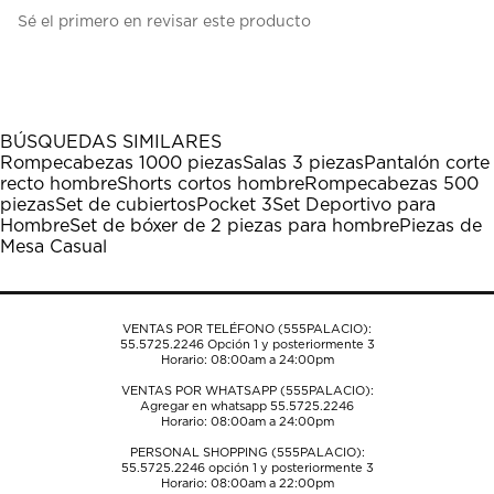
Seleccionar
Seleccionar
Seleccionar
Seleccionar
Seleccionar
Sé el primero en revisar este producto
para
para
para
para
para
calificar
calificar
calificar
calificar
calificar
el
el
el
el
el
artículo
artículo
artículo
artículo
artículo
con
con
con
con
con
1
2
3
4
5
BÚSQUEDAS SIMILARES
estrella
estrellas.
estrellas.
estrellas.
estrellas.
Rompecabezas 1000 piezas
Salas 3 piezas
Pantalón corte
Esta
Esta
Esta
Esta
Esta
recto hombre
Shorts cortos hombre
Rompecabezas 500
acción
acción
acción
acción
acción
piezas
Set de cubiertos
Pocket 3
Set Deportivo para
abrirá
abrirá
abrirá
abrirá
abrirá
Hombre
Set de bóxer de 2 piezas para hombre
Piezas de
el
el
el
el
el
Mesa Casual
formulario
formulario
formulario
formulario
formulario
de
de
de
de
de
envío.
envío.
envío.
envío.
envío.
VENTAS POR TELÉFONO (555PALACIO):
55.5725.2246
Opción 1 y posteriormente 3
Horario: 08:00am a 24:00pm
VENTAS POR WHATSAPP (555PALACIO):
Agregar en whatsapp 55.5725.2246
Horario: 08:00am a 24:00pm
PERSONAL SHOPPING (555PALACIO):
55.5725.2246
opción 1 y posteriormente 3
Horario: 08:00am a 22:00pm