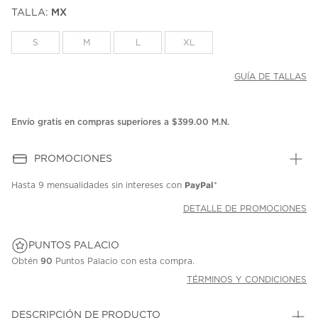
puntuación.
TALLA:
MX
Enlace
en
la
S
M
L
XL
misma
página.
GUÍA DE TALLAS
Envío gratis en compras superiores a $399.00 M.N.
PROMOCIONES
PayPal
Hasta
9 mensualidades
sin intereses con
*
DETALLE DE PROMOCIONES
PUNTOS PALACIO
Obtén
90
Puntos Palacio con esta compra.
TÉRMINOS Y CONDICIONES
DESCRIPCIÓN DE PRODUCTO