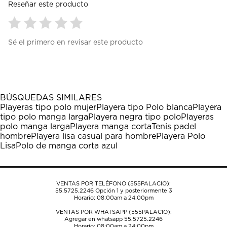
Reseñar este producto
Seleccionar
Seleccionar
Seleccionar
Seleccionar
Seleccionar
Sé el primero en revisar este producto
para
para
para
para
para
calificar
calificar
calificar
calificar
calificar
el
el
el
el
el
artículo
artículo
artículo
artículo
artículo
con
con
con
con
con
1
2
3
4
5
BÚSQUEDAS SIMILARES
estrella
estrellas.
estrellas.
estrellas.
estrellas.
Playeras tipo polo mujer
Playera tipo Polo blanca
Playera
Esta
Esta
Esta
Esta
Esta
tipo polo manga larga
Playera negra tipo polo
Playeras
acción
acción
acción
acción
acción
polo manga larga
Playera manga corta
Tenis padel
abrirá
abrirá
abrirá
abrirá
abrirá
hombre
Playera lisa casual para hombre
Playera Polo
el
el
el
el
el
Lisa
Polo de manga corta azul
formulario
formulario
formulario
formulario
formulario
de
de
de
de
de
envío.
envío.
envío.
envío.
envío.
VENTAS POR TELÉFONO (555PALACIO):
55.5725.2246
Opción 1 y posteriormente 3
Horario: 08:00am a 24:00pm
VENTAS POR WHATSAPP (555PALACIO):
Agregar en whatsapp 55.5725.2246
Horario: 08:00am a 24:00pm