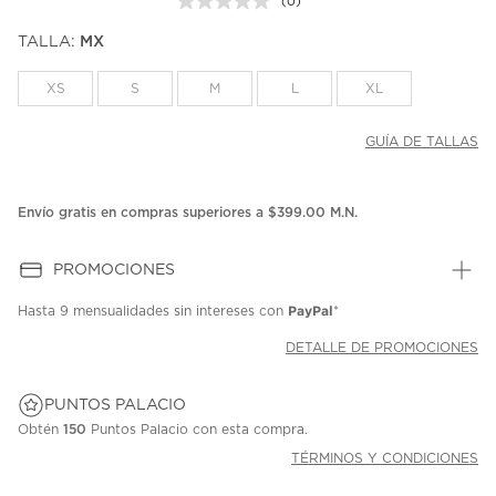
(0)
Sin
puntuación.
TALLA:
MX
Enlace
en
la
XS
S
M
L
XL
misma
página.
GUÍA DE TALLAS
Envío gratis en compras superiores a $399.00 M.N.
PROMOCIONES
PayPal
Hasta
9 mensualidades
sin intereses con
*
DETALLE DE PROMOCIONES
PUNTOS PALACIO
Obtén
150
Puntos Palacio con esta compra.
TÉRMINOS Y CONDICIONES