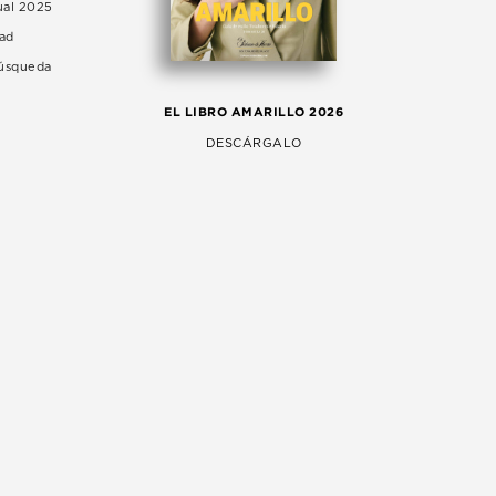
ual 2025
dad
Búsqueda
LA 
EL LIBRO AMARILLO 2026
AG
DESCÁRGALO