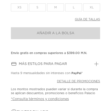
en
la
XS
S
M
L
XL
misma
página.
GUÍA DE TALLAS
AÑADIR A LA BOLSA
Envío gratis en compras superiores a $399.00 M.N.
MÁS ESTILOS PARA PAGAR
PayPal
Hasta
9 mensualidades
sin intereses con
*
DETALLE DE PROMOCIONES
Los montos mostrados pueden variar si durante la compra
se aplican descuentos, promociones o beneficios Palacio
*Consulta términos y condiciones