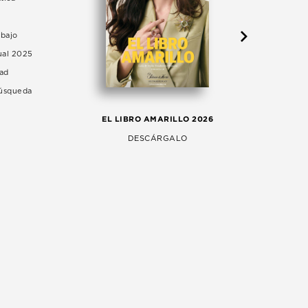
abajo
ual 2025
dad
Búsqueda
LA 
EL LIBRO AMARILLO 2026
AG
DESCÁRGALO