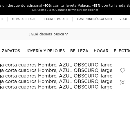
-10%
-15%
de un descuento adicional
con tu Tarjeta Palacio,
con tu Tarjeta S
De Agosto 7 al 9. Consulta términos y condiciones
CIO
MI PALACIO APP
SEGUROS PALACIO
GASTRONOMÍA PALACIO
VIAJES
ZAPATOS
JOYERÍA Y RELOJES
BELLEZA
HOGAR
ELECTR