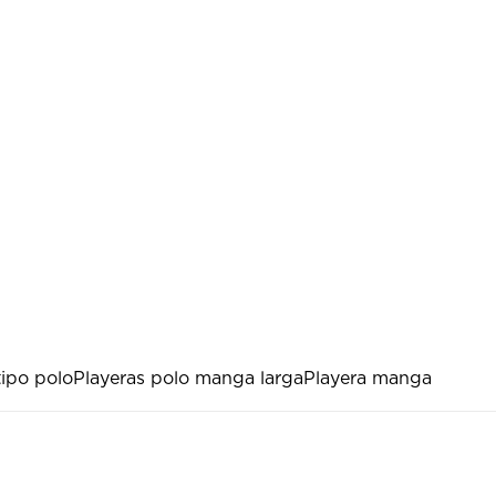
tipo polo
Playeras polo manga larga
Playera manga