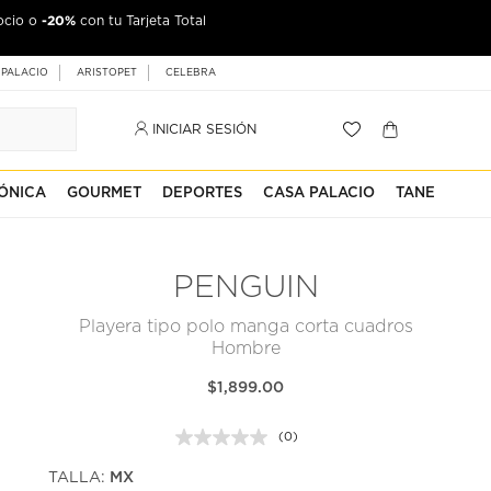
-20%
ocio o
con tu Tarjeta Total
 PALACIO
ARISTOPET
CELEBRA
INICIAR SESIÓN
ÓNICA
GOURMET
DEPORTES
CASA PALACIO
TANE
PENGUIN
Playera tipo polo manga corta cuadros
Hombre
$1,899.00
(0)
Sin
puntuación.
TALLA:
MX
Enlace