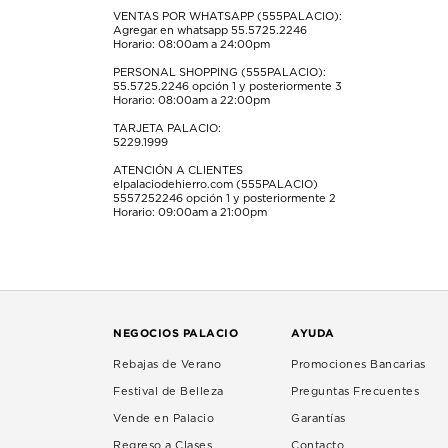
VENTAS POR WHATSAPP (555PALACIO):
Agregar en whatsapp 55.5725.2246
Horario: 08:00am a 24:00pm
PERSONAL SHOPPING (555PALACIO):
55.5725.2246
opción 1 y posteriormente 3
Horario: 08:00am a 22:00pm
TARJETA PALACIO:
5229.1999
ATENCIÓN A CLIENTES
elpalaciodehierro.com (555PALACIO)
5557252246
opción 1 y posteriormente 2
Horario: 09:00am a 21:00pm
NEGOCIOS PALACIO
AYUDA
Rebajas de Verano
Promociones Bancarias
Festival de Belleza
Preguntas Frecuentes
Vende en Palacio
Garantías
Regreso a Clases
Contacto