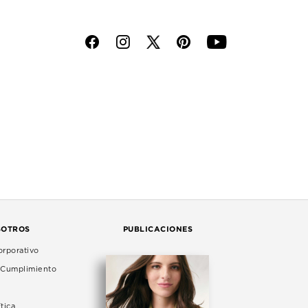
f
i
p
y
SOTROS
PUBLICACIONES
rporativo
e Cumplimiento
tica