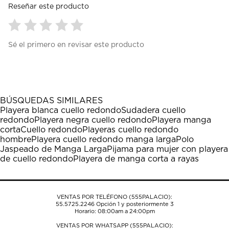
Reseñar este producto
Seleccionar
Seleccionar
Seleccionar
Seleccionar
Seleccionar
Sé el primero en revisar este producto
para
para
para
para
para
calificar
calificar
calificar
calificar
calificar
el
el
el
el
el
artículo
artículo
artículo
artículo
artículo
con
con
con
con
con
1
2
3
4
5
BÚSQUEDAS SIMILARES
estrella
estrellas.
estrellas.
estrellas.
estrellas.
Playera blanca cuello redondo
Sudadera cuello
Esta
Esta
Esta
Esta
Esta
redondo
Playera negra cuello redondo
Playera manga
acción
acción
acción
acción
acción
corta
Cuello redondo
Playeras cuello redondo
abrirá
abrirá
abrirá
abrirá
abrirá
hombre
Playera cuello redondo manga larga
Polo
el
el
el
el
el
Jaspeado de Manga Larga
Pijama para mujer con playera
formulario
formulario
formulario
formulario
formulario
de cuello redondo
Playera de manga corta a rayas
de
de
de
de
de
envío.
envío.
envío.
envío.
envío.
VENTAS POR TELÉFONO (555PALACIO):
55.5725.2246
Opción 1 y posteriormente 3
Horario: 08:00am a 24:00pm
VENTAS POR WHATSAPP (555PALACIO):