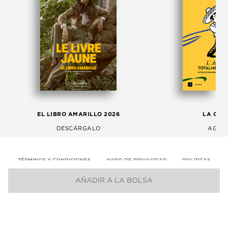
EL LIBRO AMARILLO 2026
LA GAC
DESCÁRGALO
AGOS
TÉRMINOS Y CONDICIONES
AVISO DE PRIVACIDAD
POLITICAS
AÑADIR A LA BOLSA