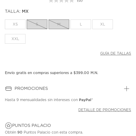
(0)
Sin
puntuación.
TALLA:
MX
Enlace
en
la
XS
S
M
L
XL
misma
página.
XXL
GUÍA DE TALLAS
Envío gratis en compras superiores a $399.00 M.N.
PROMOCIONES
PayPal
Hasta
9 mensualidades
sin intereses con
*
DETALLE DE PROMOCIONES
PUNTOS PALACIO
Obtén
90
Puntos Palacio con esta compra.