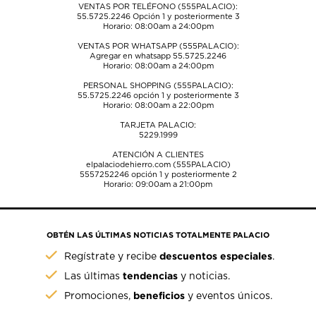
VENTAS POR TELÉFONO (555PALACIO):
55.5725.2246
Opción 1 y posteriormente 3
Horario: 08:00am a 24:00pm
VENTAS POR WHATSAPP (555PALACIO):
Agregar en whatsapp 55.5725.2246
Horario: 08:00am a 24:00pm
PERSONAL SHOPPING (555PALACIO):
55.5725.2246
opción 1 y posteriormente 3
Horario: 08:00am a 22:00pm
TARJETA PALACIO:
5229.1999
ATENCIÓN A CLIENTES
elpalaciodehierro.com (555PALACIO)
5557252246
opción 1 y posteriormente 2
Horario: 09:00am a 21:00pm
OBTÉN LAS ÚLTIMAS NOTICIAS TOTALMENTE PALACIO
descuentos especiales
Regístrate y recibe
.
tendencias
Las últimas
y noticias.
beneficios
Promociones,
y eventos únicos.