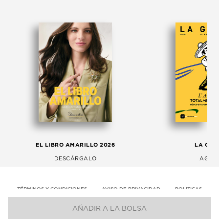
EL LIBRO AMARILLO 2026
LA GAC
DESCÁRGALO
AGOS
TÉRMINOS Y CONDICIONES
AVISO DE PRIVACIDAD
POLITICAS
AÑADIR A LA BOLSA