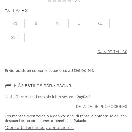
(0)
Sin
puntuación.
TALLA:
MX
Enlace
en
la
XS
S
M
L
XL
misma
página.
XXL
GUÍA DE TALLAS
Envío gratis en compras superiores a $399.00 M.N.
MÁS ESTILOS PARA PAGAR
PayPal
Hasta
9 mensualidades
sin intereses con
*
DETALLE DE PROMOCIONES
Los montos mostrados pueden variar si durante la compra se aplican
descuentos, promociones o beneficios Palacio
*Consulta términos y condiciones