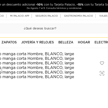
-10%
-15%
de un descuento adicional
con tu Tarjeta Palacio,
con tu Tarjeta S
De Agosto 7 al 9. Consulta términos y condiciones
CIO
MI PALACIO APP
SEGUROS PALACIO
GASTRONOMÍA PALACIO
VIAJES
ZAPATOS
JOYERÍA Y RELOJES
BELLEZA
HOGAR
ELECTR