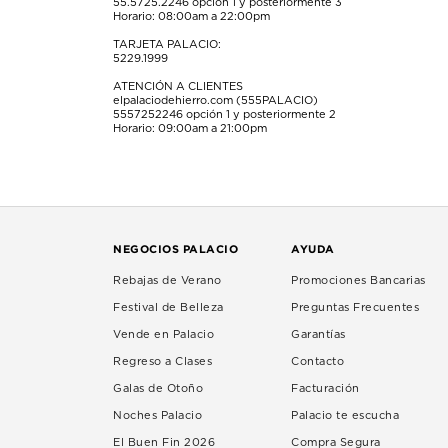
55.5725.2246
opción 1 y posteriormente 3
Horario: 08:00am a 22:00pm
TARJETA PALACIO:
5229.1999
ATENCIÓN A CLIENTES
elpalaciodehierro.com (555PALACIO)
5557252246
opción 1 y posteriormente 2
Horario: 09:00am a 21:00pm
NEGOCIOS PALACIO
AYUDA
Rebajas de Verano
Promociones Bancarias
Festival de Belleza
Preguntas Frecuentes
Vende en Palacio
Garantías
Regreso a Clases
Contacto
Galas de Otoño
Facturación
Noches Palacio
Palacio te escucha
El Buen Fin 2026
Compra Segura