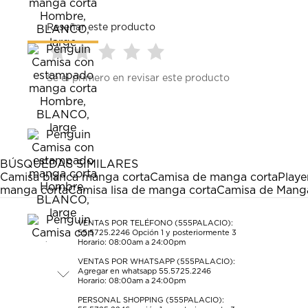
Reseñar este producto
Seleccionar
Seleccionar
Seleccionar
Seleccionar
Seleccionar
Sé el primero en revisar este producto
para
para
para
para
para
calificar
calificar
calificar
calificar
calificar
el
el
el
el
el
artículo
artículo
artículo
artículo
artículo
con
con
con
con
con
1
2
3
4
5
estrella
estrellas.
estrellas.
estrellas.
estrellas.
BÚSQUEDAS SIMILARES
Esta
Esta
Esta
Esta
Esta
Camisa blanca manga corta
Camisa de manga corta
Playe
acción
acción
acción
acción
acción
manga corta
Camisa lisa de manga corta
Camisa de Manga
abrirá
abrirá
abrirá
abrirá
abrirá
el
el
el
el
el
formulario
formulario
formulario
formulario
formulario
VENTAS POR TELÉFONO (555PALACIO):
55.5725.2246
Opción 1 y posteriormente 3
de
de
de
de
de
Horario: 08:00am a 24:00pm
envío.
envío.
envío.
envío.
envío.
VENTAS POR WHATSAPP (555PALACIO):
Agregar en whatsapp 55.5725.2246
Horario: 08:00am a 24:00pm
PERSONAL SHOPPING (555PALACIO):