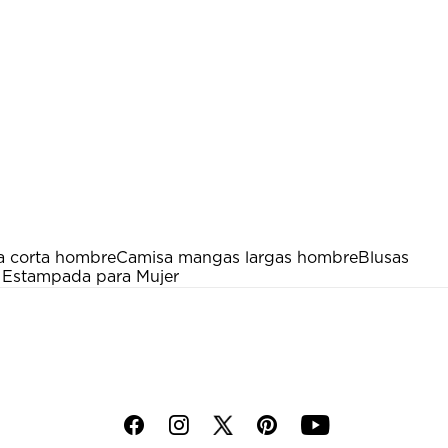
a corta hombre
Camisa mangas largas hombre
Blusas
 Estampada para Mujer
f
i
p
y