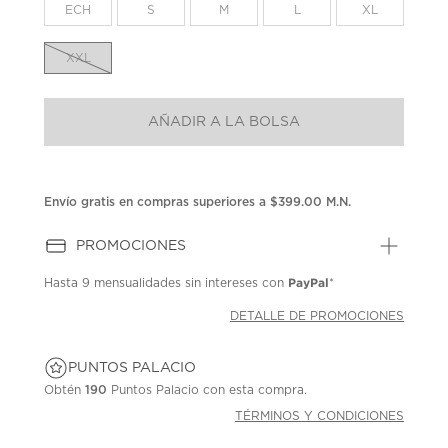
la
ECH
S
M
L
XL
misma
página.
XXL
AÑADIR A LA BOLSA
Envío gratis en compras superiores a $399.00 M.N.
PROMOCIONES
PayPal
Hasta
9 mensualidades
sin intereses con
*
DETALLE DE PROMOCIONES
PUNTOS PALACIO
Obtén
190
Puntos Palacio con esta compra.
TÉRMINOS Y CONDICIONES