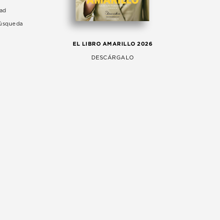
dad
Búsqueda
LA 
EL LIBRO AMARILLO 2026
AG
DESCÁRGALO