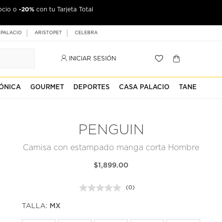
-20%
ocio o
con tu Tarjeta Total
 PALACIO
ARISTOPET
CELEBRA
INICIAR SESIÓN
ÓNICA
GOURMET
DEPORTES
CASA PALACIO
TANE
PENGUIN
Camisa con estampado manga corta Hombre
$1,899.00
(0)
Sin
puntuación.
TALLA:
MX
Enlace
en