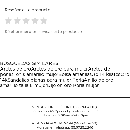
Reseñar este producto
Seleccionar
Seleccionar
Seleccionar
Seleccionar
Seleccionar
Sé el primero en revisar este producto
para
para
para
para
para
calificar
calificar
calificar
calificar
calificar
el
el
el
el
el
artículo
artículo
artículo
artículo
artículo
con
con
con
con
con
1
2
3
4
5
BÚSQUEDAS SIMILARES
estrella
estrellas.
estrellas.
estrellas.
estrellas.
Aretes de oro
Aretes de oro para mujer
Aretes de
Esta
Esta
Esta
Esta
Esta
perlas
Tenis amarillo mujer
Bolsa amarilla
Oro 14 kilates
Oro
acción
acción
acción
acción
acción
14k
Sandalias planas para mujer Perla
Anillo de oro
abrirá
abrirá
abrirá
abrirá
abrirá
amarillo talla 6 mujer
Dije en oro Perla mujer
el
el
el
el
el
formulario
formulario
formulario
formulario
formulario
de
de
de
de
de
envío.
envío.
envío.
envío.
envío.
VENTAS POR TELÉFONO (555PALACIO):
55.5725.2246
Opción 1 y posteriormente 3
Horario: 08:00am a 24:00pm
VENTAS POR WHATSAPP (555PALACIO):
Agregar en whatsapp 55.5725.2246