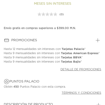
MESES SIN INTERESES
(0)
Sin
puntuación.
Enlace
en
Envío gratis en compras superiores a $399.00 M.N.
la
misma
página.
PROMOCIONES
Tarjetas Palacio
Hasta
12 mensualidades
sin intereses con
*
Tarjetas American Express
Hasta
9 mensualidades
sin intereses con
*
Tarjetas BBVA
Hasta
9 mensualidades
sin intereses con
*
Tarjetas Bajio
Hasta
9 mensualidades
sin intereses con
*
DETALLE DE PROMOCIONES
PUNTOS PALACIO
Obtén
450
Puntos Palacio con esta compra.
TÉRMINOS Y CONDICIONES
DESCRIPCIÓN DE PRODUCTO