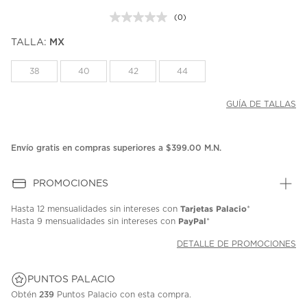
(0)
Sin
puntuación.
TALLA:
MX
Enlace
en
la
38
40
42
44
misma
página.
GUÍA DE TALLAS
Envío gratis en compras superiores a $399.00 M.N.
PROMOCIONES
Tarjetas Palacio
Hasta
12 mensualidades
sin intereses con
*
PayPal
Hasta
9 mensualidades
sin intereses con
*
DETALLE DE PROMOCIONES
PUNTOS PALACIO
Obtén
239
Puntos Palacio con esta compra.