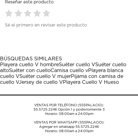
Reseñar este producto
Seleccionar
Seleccionar
Seleccionar
Seleccionar
Seleccionar
Sé el primero en revisar este producto
para
para
para
para
para
calificar
calificar
calificar
calificar
calificar
el
el
el
el
el
artículo
artículo
artículo
artículo
artículo
con
con
con
con
con
1
2
3
4
5
BÚSQUEDAS SIMILARES
estrella
estrellas.
estrellas.
estrellas.
estrellas.
Playera cuello V hombre
Suéter cuello V
Suéter cuello
Esta
Esta
Esta
Esta
Esta
alto
Suéter con cuello
Camisa cuello v
Playera blanca
acción
acción
acción
acción
acción
cuello V
Suéter cuello V mujer
Pijama con camisa de
abrirá
abrirá
abrirá
abrirá
abrirá
cuello V
Jersey de cuello V
Playera Cuello V Hueso
el
el
el
el
el
formulario
formulario
formulario
formulario
formulario
de
de
de
de
de
envío.
envío.
envío.
envío.
envío.
VENTAS POR TELÉFONO (555PALACIO):
55.5725.2246
Opción 1 y posteriormente 3
Horario: 08:00am a 24:00pm
VENTAS POR WHATSAPP (555PALACIO):
Agregar en whatsapp 55.5725.2246
Horario: 08:00am a 24:00pm