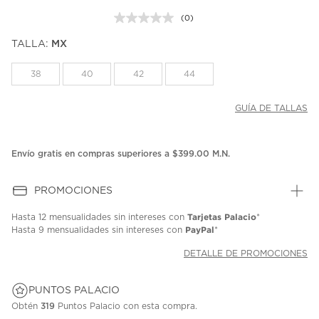
(0)
Sin
puntuación.
TALLA:
MX
Enlace
en
la
38
40
42
44
misma
página.
GUÍA DE TALLAS
Envío gratis en compras superiores a $399.00 M.N.
PROMOCIONES
Tarjetas Palacio
Hasta
12 mensualidades
sin intereses con
*
PayPal
Hasta
9 mensualidades
sin intereses con
*
DETALLE DE PROMOCIONES
PUNTOS PALACIO
Obtén
319
Puntos Palacio con esta compra.