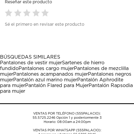
Reseñar este producto
Seleccionar
Seleccionar
Seleccionar
Seleccionar
Seleccionar
Sé el primero en revisar este producto
para
para
para
para
para
calificar
calificar
calificar
calificar
calificar
el
el
el
el
el
artículo
artículo
artículo
artículo
artículo
con
con
con
con
con
1
2
3
4
5
BÚSQUEDAS SIMILARES
estrella
estrellas.
estrellas.
estrellas.
estrellas.
Pantalones de vestir mujer
Sartenes de hierro
Esta
Esta
Esta
Esta
Esta
fundido
Pantalones cargo mujer
Pantalones de mezclilla
acción
acción
acción
acción
acción
mujer
Pantalones acampanados mujer
Pantalones negros
abrirá
abrirá
abrirá
abrirá
abrirá
mujer
Pantalón azul marino mujer
Pantalón Aphrodite
el
el
el
el
el
para mujer
Pantalón Flared para Mujer
Pantalón Rapsodia
formulario
formulario
formulario
formulario
formulario
para mujer
de
de
de
de
de
envío.
envío.
envío.
envío.
envío.
VENTAS POR TELÉFONO (555PALACIO):
55.5725.2246
Opción 1 y posteriormente 3
Horario: 08:00am a 24:00pm
VENTAS POR WHATSAPP (555PALACIO):