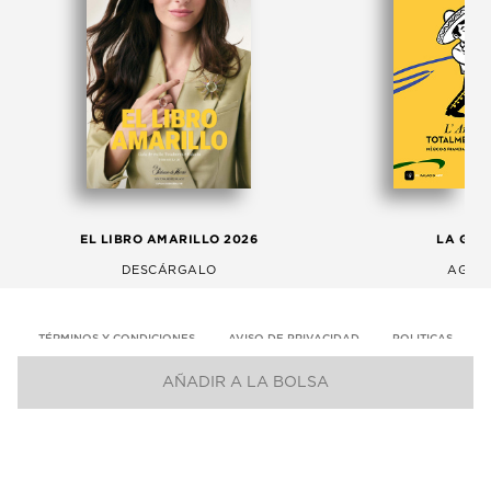
EL LIBRO AMARILLO 2026
LA GAC
DESCÁRGALO
AGOS
TÉRMINOS Y CONDICIONES
AVISO DE PRIVACIDAD
POLITICAS
AÑADIR A LA BOLSA