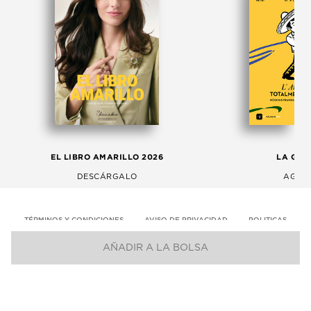
EL LIBRO AMARILLO 2026
LA GAC
DESCÁRGALO
AGOS
TÉRMINOS Y CONDICIONES
AVISO DE PRIVACIDAD
POLITICAS
AÑADIR A LA BOLSA