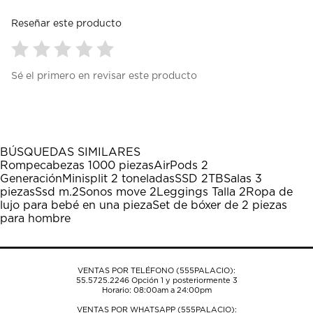
Reseñar este producto
Seleccionar
Seleccionar
Seleccionar
Seleccionar
Seleccionar
Sé el primero en revisar este producto
para
para
para
para
para
calificar
calificar
calificar
calificar
calificar
el
el
el
el
el
artículo
artículo
artículo
artículo
artículo
con
con
con
con
con
1
2
3
4
5
BÚSQUEDAS SIMILARES
estrella
estrellas.
estrellas.
estrellas.
estrellas.
Rompecabezas 1000 piezas
AirPods 2
Esta
Esta
Esta
Esta
Esta
Generación
Minisplit 2 toneladas
SSD 2TB
Salas 3
acción
acción
acción
acción
acción
piezas
Ssd m.2
Sonos move 2
Leggings Talla 2
Ropa de
abrirá
abrirá
abrirá
abrirá
abrirá
lujo para bebé en una pieza
Set de bóxer de 2 piezas
el
el
el
el
el
para hombre
formulario
formulario
formulario
formulario
formulario
de
de
de
de
de
envío.
envío.
envío.
envío.
envío.
VENTAS POR TELÉFONO (555PALACIO):
55.5725.2246
Opción 1 y posteriormente 3
Horario: 08:00am a 24:00pm
VENTAS POR WHATSAPP (555PALACIO):