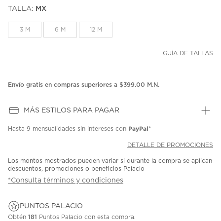
puntuación.
TALLA:
MX
Enlace
en
la
3 M
6 M
12 M
misma
página.
GUÍA DE TALLAS
Envío gratis en compras superiores a $399.00 M.N.
MÁS ESTILOS PARA PAGAR
PayPal
Hasta
9 mensualidades
sin intereses con
*
DETALLE DE PROMOCIONES
Los montos mostrados pueden variar si durante la compra se aplican
descuentos, promociones o beneficios Palacio
*Consulta términos y condiciones
PUNTOS PALACIO
Obtén
181
Puntos Palacio con esta compra.