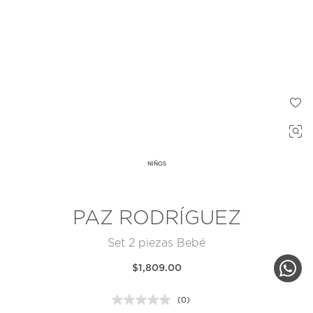
NIÑOS
PAZ RODRÍGUEZ
Set 2 piezas Bebé
$1,809.00
(0)
Sin