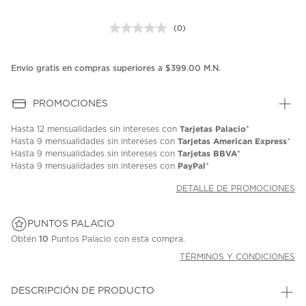
(0)
Sin
puntuación.
Enlace
en
Envío gratis en compras superiores a $399.00 M.N.
la
misma
página.
PROMOCIONES
Tarjetas Palacio
Hasta
12 mensualidades
sin intereses con
*
Tarjetas American Express
Hasta
9 mensualidades
sin intereses con
*
Tarjetas BBVA
Hasta
9 mensualidades
sin intereses con
*
PayPal
Hasta
9 mensualidades
sin intereses con
*
DETALLE DE PROMOCIONES
PUNTOS PALACIO
Obtén
10
Puntos Palacio con esta compra.
TÉRMINOS Y CONDICIONES
DESCRIPCIÓN DE PRODUCTO