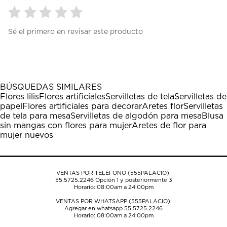
Seleccionar
Seleccionar
Seleccionar
Seleccionar
Seleccionar
Sé el primero en revisar este producto
para
para
para
para
para
calificar
calificar
calificar
calificar
calificar
el
el
el
el
el
artículo
artículo
artículo
artículo
artículo
con
con
con
con
con
1
2
3
4
5
BÚSQUEDAS SIMILARES
estrella
estrellas.
estrellas.
estrellas.
estrellas.
Flores lilis
Flores artificiales
Servilletas de tela
Servilletas de
Esta
Esta
Esta
Esta
Esta
papel
Flores artificiales para decorar
Aretes flor
Servilletas
acción
acción
acción
acción
acción
de tela para mesa
Servilletas de algodón para mesa
Blusa
abrirá
abrirá
abrirá
abrirá
abrirá
sin mangas con flores para mujer
Aretes de flor para
el
el
el
el
el
mujer nuevos
formulario
formulario
formulario
formulario
formulario
de
de
de
de
de
envío.
envío.
envío.
envío.
envío.
VENTAS POR TELÉFONO (555PALACIO):
55.5725.2246
Opción 1 y posteriormente 3
Horario: 08:00am a 24:00pm
VENTAS POR WHATSAPP (555PALACIO):
Agregar en whatsapp 55.5725.2246
Horario: 08:00am a 24:00pm