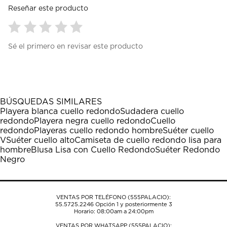
Reseñar este producto
Seleccionar
Seleccionar
Seleccionar
Seleccionar
Seleccionar
Sé el primero en revisar este producto
para
para
para
para
para
calificar
calificar
calificar
calificar
calificar
el
el
el
el
el
artículo
artículo
artículo
artículo
artículo
con
con
con
con
con
1
2
3
4
5
BÚSQUEDAS SIMILARES
estrella
estrellas.
estrellas.
estrellas.
estrellas.
Playera blanca cuello redondo
Sudadera cuello
Esta
Esta
Esta
Esta
Esta
redondo
Playera negra cuello redondo
Cuello
acción
acción
acción
acción
acción
redondo
Playeras cuello redondo hombre
Suéter cuello
abrirá
abrirá
abrirá
abrirá
abrirá
V
Suéter cuello alto
Camiseta de cuello redondo lisa para
el
el
el
el
el
hombre
Blusa Lisa con Cuello Redondo
Suéter Redondo
formulario
formulario
formulario
formulario
formulario
Negro
de
de
de
de
de
envío.
envío.
envío.
envío.
envío.
VENTAS POR TELÉFONO (555PALACIO):
55.5725.2246
Opción 1 y posteriormente 3
Horario: 08:00am a 24:00pm
VENTAS POR WHATSAPP (555PALACIO):