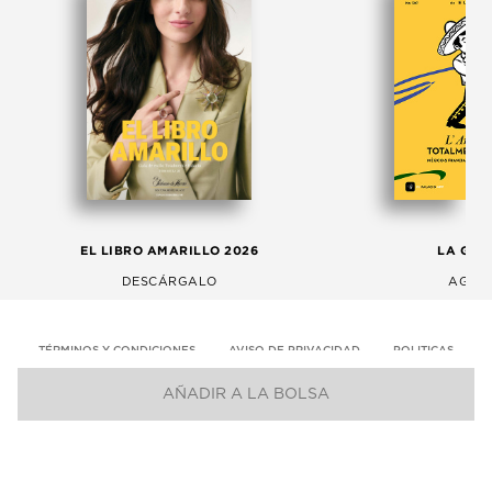
EL LIBRO AMARILLO 2026
LA GAC
DESCÁRGALO
AGOS
TÉRMINOS Y CONDICIONES
AVISO DE PRIVACIDAD
POLITICAS
AÑADIR A LA BOLSA