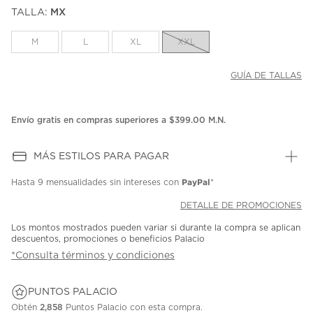
puntuación.
TALLA:
MX
Enlace
en
la
M
L
XL
XXL
misma
página.
GUÍA DE TALLAS
Envío gratis en compras superiores a $399.00 M.N.
MÁS ESTILOS PARA PAGAR
PayPal
Hasta
9 mensualidades
sin intereses con
*
DETALLE DE PROMOCIONES
Los montos mostrados pueden variar si durante la compra se aplican
descuentos, promociones o beneficios Palacio
*Consulta términos y condiciones
PUNTOS PALACIO
Obtén
2,858
Puntos Palacio con esta compra.