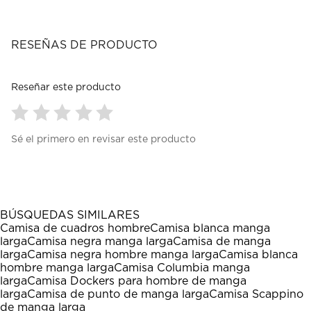
RESEÑAS DE PRODUCTO
Reseñar este producto
Seleccionar
Seleccionar
Seleccionar
Seleccionar
Seleccionar
Sé el primero en revisar este producto
para
para
para
para
para
calificar
calificar
calificar
calificar
calificar
el
el
el
el
el
artículo
artículo
artículo
artículo
artículo
con
con
con
con
con
1
2
3
4
5
BÚSQUEDAS SIMILARES
estrella
estrellas.
estrellas.
estrellas.
estrellas.
Camisa de cuadros hombre
Camisa blanca manga
Esta
Esta
Esta
Esta
Esta
larga
Camisa negra manga larga
Camisa de manga
acción
acción
acción
acción
acción
larga
Camisa negra hombre manga larga
Camisa blanca
abrirá
abrirá
abrirá
abrirá
abrirá
hombre manga larga
Camisa Columbia manga
el
el
el
el
el
larga
Camisa Dockers para hombre de manga
formulario
formulario
formulario
formulario
formulario
larga
Camisa de punto de manga larga
Camisa Scappino
de
de
de
de
de
de manga larga