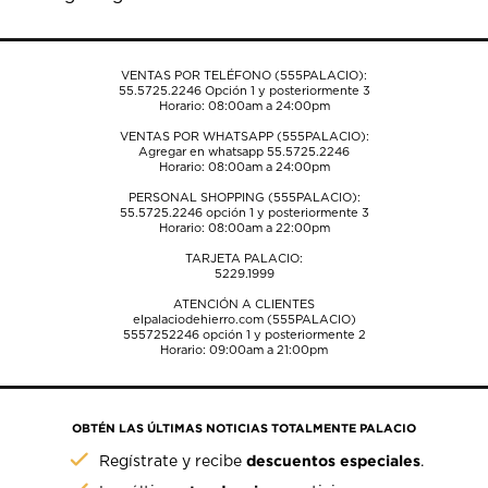
envío.
envío.
envío.
envío.
envío.
VENTAS POR TELÉFONO (555PALACIO):
55.5725.2246
Opción 1 y posteriormente 3
Horario: 08:00am a 24:00pm
VENTAS POR WHATSAPP (555PALACIO):
Agregar en whatsapp 55.5725.2246
Horario: 08:00am a 24:00pm
PERSONAL SHOPPING (555PALACIO):
55.5725.2246
opción 1 y posteriormente 3
Horario: 08:00am a 22:00pm
TARJETA PALACIO:
5229.1999
ATENCIÓN A CLIENTES
elpalaciodehierro.com (555PALACIO)
5557252246
opción 1 y posteriormente 2
Horario: 09:00am a 21:00pm
OBTÉN LAS ÚLTIMAS NOTICIAS TOTALMENTE PALACIO
descuentos especiales
Regístrate y recibe
.