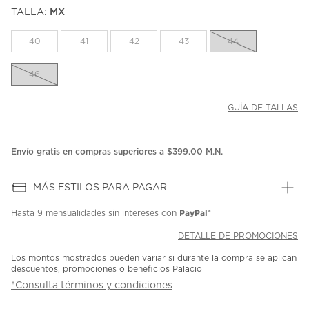
puntuación.
TALLA:
MX
Enlace
en
la
40
41
42
43
44
misma
página.
46
GUÍA DE TALLAS
Envío gratis en compras superiores a $399.00 M.N.
MÁS ESTILOS PARA PAGAR
PayPal
Hasta
9 mensualidades
sin intereses con
*
DETALLE DE PROMOCIONES
Los montos mostrados pueden variar si durante la compra se aplican
descuentos, promociones o beneficios Palacio
*Consulta términos y condiciones