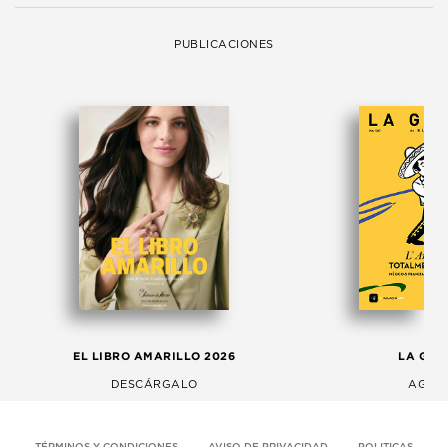
PUBLICACIONES
EL LIBRO AMARILLO 2026
LA GAC
DESCÁRGALO
AGOS
TÉRMINOS Y CONDICIONES
AVISO DE PRIVACIDAD
POLITICAS