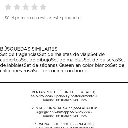
Seleccionar
Seleccionar
Seleccionar
Seleccionar
Seleccionar
Sé el primero en revisar este producto
para
para
para
para
para
calificar
calificar
calificar
calificar
calificar
el
el
el
el
el
artículo
artículo
artículo
artículo
artículo
con
con
con
con
con
1
2
3
4
5
BÚSQUEDAS SIMILARES
estrella
estrellas.
estrellas.
estrellas.
estrellas.
Set de fragancias
Set de maletas de viaje
Set de
Esta
Esta
Esta
Esta
Esta
cubiertos
Set de dibujo
Set de maletas
Set de pulseras
Set
acción
acción
acción
acción
acción
de labiales
Set de sábanas Queen en color blanco
Set de
abrirá
abrirá
abrirá
abrirá
abrirá
calcetines rosa
Set de cocina con horno
el
el
el
el
el
formulario
formulario
formulario
formulario
formulario
de
de
de
de
de
envío.
envío.
envío.
envío.
envío.
VENTAS POR TELÉFONO (555PALACIO):
55.5725.2246
Opción 1 y posteriormente 3
Horario: 08:00am a 24:00pm
VENTAS POR WHATSAPP (555PALACIO):
Agregar en whatsapp 55.5725.2246
Horario: 08:00am a 24:00pm
PERSONAL SHOPPING (555PALACIO):