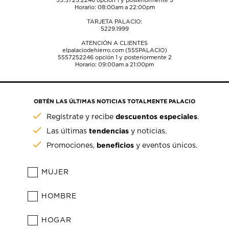
55.5725.2246
opción 1 y posteriormente 3
Horario: 08:00am a 22:00pm
TARJETA PALACIO:
5229.1999
ATENCIÓN A CLIENTES
elpalaciodehierro.com (555PALACIO)
5557252246
opción 1 y posteriormente 2
Horario: 09:00am a 21:00pm
OBTÉN LAS ÚLTIMAS NOTICIAS TOTALMENTE PALACIO
descuentos especiales
Regístrate y recibe
.
tendencias
Las últimas
y noticias.
beneficios
Promociones,
y eventos únicos.
MUJER
HOMBRE
HOGAR