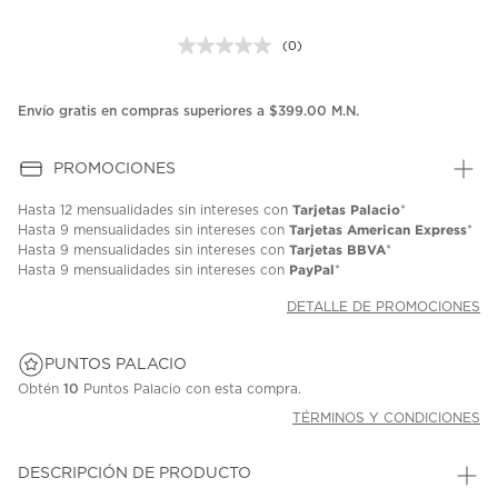
(0)
Sin
puntuación.
Enlace
en
Envío gratis en compras superiores a $399.00 M.N.
la
misma
página.
PROMOCIONES
Tarjetas Palacio
Hasta
12 mensualidades
sin intereses con
*
Tarjetas American Express
Hasta
9 mensualidades
sin intereses con
*
Tarjetas BBVA
Hasta
9 mensualidades
sin intereses con
*
PayPal
Hasta
9 mensualidades
sin intereses con
*
DETALLE DE PROMOCIONES
PUNTOS PALACIO
Obtén
10
Puntos Palacio con esta compra.
TÉRMINOS Y CONDICIONES
DESCRIPCIÓN DE PRODUCTO