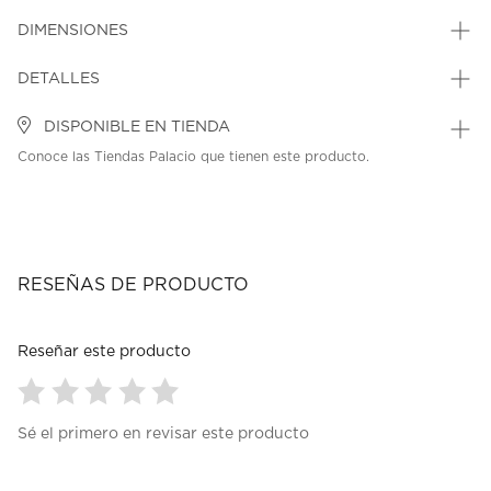
DIMENSIONES
DETALLES
DISPONIBLE EN TIENDA
Conoce las Tiendas Palacio que tienen este producto.
RESEÑAS DE PRODUCTO
Reseñar este producto
Seleccionar
Seleccionar
Seleccionar
Seleccionar
Seleccionar
Sé el primero en revisar este producto
para
para
para
para
para
calificar
calificar
calificar
calificar
calificar
el
el
el
el
el