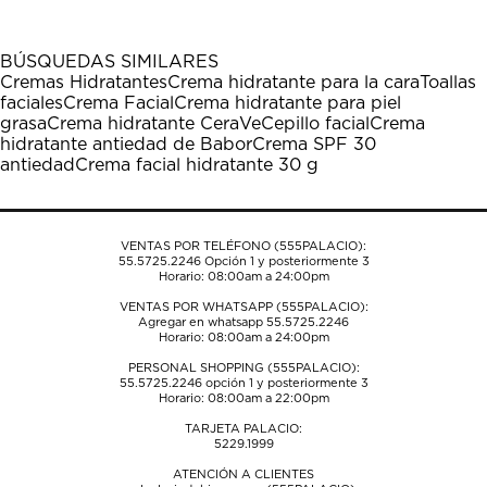
artículo
artículo
artículo
artículo
artículo
con
con
con
con
con
1
2
3
4
5
BÚSQUEDAS SIMILARES
estrella
estrellas.
estrellas.
estrellas.
estrellas.
Cremas Hidratantes
Crema hidratante para la cara
Toallas
Esta
Esta
Esta
Esta
Esta
faciales
Crema Facial
Crema hidratante para piel
acción
acción
acción
acción
acción
grasa
Crema hidratante CeraVe
Cepillo facial
Crema
abrirá
abrirá
abrirá
abrirá
abrirá
hidratante antiedad de Babor
Crema SPF 30
el
el
el
el
el
antiedad
Crema facial hidratante 30 g
formulario
formulario
formulario
formulario
formulario
de
de
de
de
de
envío.
envío.
envío.
envío.
envío.
VENTAS POR TELÉFONO (555PALACIO):
55.5725.2246
Opción 1 y posteriormente 3
Horario: 08:00am a 24:00pm
VENTAS POR WHATSAPP (555PALACIO):
Agregar en whatsapp 55.5725.2246
Horario: 08:00am a 24:00pm
PERSONAL SHOPPING (555PALACIO):
55.5725.2246
opción 1 y posteriormente 3
Horario: 08:00am a 22:00pm
TARJETA PALACIO:
5229.1999
ATENCIÓN A CLIENTES