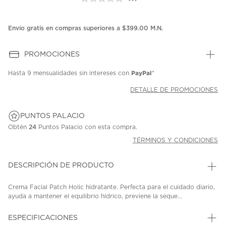
Sin
puntuación.
Enlace
en
Envío gratis en compras superiores a $399.00 M.N.
la
misma
página.
PROMOCIONES
PayPal
Hasta
9 mensualidades
sin intereses con
*
DETALLE DE PROMOCIONES
PUNTOS PALACIO
Obtén
24
Puntos Palacio con esta compra.
TÉRMINOS Y CONDICIONES
DESCRIPCIÓN DE PRODUCTO
Crema Facial Patch Holic hidratante. Perfecta para el cuidado diario,
ayuda a mantener el equilibrio hídrico, previene la seque...
ESPECIFICACIONES