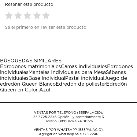
Reseñar este producto
Seleccionar
Seleccionar
Seleccionar
Seleccionar
Seleccionar
Sé el primero en revisar este producto
para
para
para
para
para
calificar
calificar
calificar
calificar
calificar
el
el
el
el
el
artículo
artículo
artículo
artículo
artículo
con
con
con
con
con
1
2
3
4
5
BÚSQUEDAS SIMILARES
estrella
estrellas.
estrellas.
estrellas.
estrellas.
Edredones matrimoniales
Camas individuales
Edredones
Esta
Esta
Esta
Esta
Esta
individuales
Manteles Individuales para Mesa
Sábanas
acción
acción
acción
acción
acción
individuales
Base Individual
Pastel individual
Juego de
abrirá
abrirá
abrirá
abrirá
abrirá
edredón Queen Blanco
Edredón de poliéster
Edredón
el
el
el
el
el
Queen en Color Azul
formulario
formulario
formulario
formulario
formulario
de
de
de
de
de
envío.
envío.
envío.
envío.
envío.
VENTAS POR TELÉFONO (555PALACIO):
55.5725.2246
Opción 1 y posteriormente 3
Horario: 08:00am a 24:00pm
VENTAS POR WHATSAPP (555PALACIO):
Agregar en whatsapp 55.5725.2246