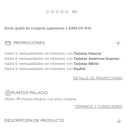
(0)
Sin
puntuación.
Enlace
en
Envío gratis en compras superiores a $399.00 M.N.
la
misma
página.
PROMOCIONES
Tarjetas Palacio
Hasta
9 mensualidades
sin intereses con
*
Tarjetas American Express
Hasta
6 mensualidades
sin intereses con
*
Tarjetas BBVA
Hasta
6 mensualidades
sin intereses con
*
PayPal
Hasta
9 mensualidades
sin intereses con
*
DETALLE DE PROMOCIONES
PUNTOS PALACIO
Obtén
77
Puntos Palacio con esta compra.
TÉRMINOS Y CONDICIONES
DESCRIPCIÓN DE PRODUCTO