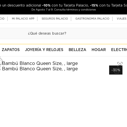
-10%
-15%
de un descuento adicional
con tu Tarjeta Palacio,
con tu Tarjeta S
De Agosto 7 al 9. Consulta términos y condiciones
CIO
MI PALACIO APP
SEGUROS PALACIO
GASTRONOMÍA PALACIO
VIAJES
ZAPATOS
JOYERÍA Y RELOJES
BELLEZA
HOGAR
ELECTR
-30%