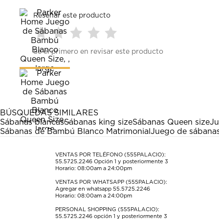
Reseñar este producto
Seleccionar
Seleccionar
Seleccionar
Seleccionar
Seleccionar
Sé el primero en revisar este producto
para
para
para
para
para
calificar
calificar
calificar
calificar
calificar
el
el
el
el
el
artículo
artículo
artículo
artículo
artículo
con
con
con
con
con
1
2
3
4
5
estrella
estrellas.
estrellas.
estrellas.
estrellas.
BÚSQUEDAS SIMILARES
Esta
Esta
Esta
Esta
Esta
Sábanas blancas
Sábanas king size
Sábanas Queen size
Ju
acción
acción
acción
acción
acción
Sábanas de Bambú Blanco Matrimonial
Juego de sábanas
abrirá
abrirá
abrirá
abrirá
abrirá
el
el
el
el
el
formulario
formulario
formulario
formulario
formulario
VENTAS POR TELÉFONO (555PALACIO):
55.5725.2246
Opción 1 y posteriormente 3
de
de
de
de
de
Horario: 08:00am a 24:00pm
envío.
envío.
envío.
envío.
envío.
VENTAS POR WHATSAPP (555PALACIO):
Agregar en whatsapp 55.5725.2246
Horario: 08:00am a 24:00pm
PERSONAL SHOPPING (555PALACIO):
55.5725.2246
opción 1 y posteriormente 3