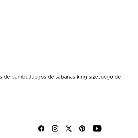
s de bambú
Juegos de sábanas king size
Juego de
f
i
p
y