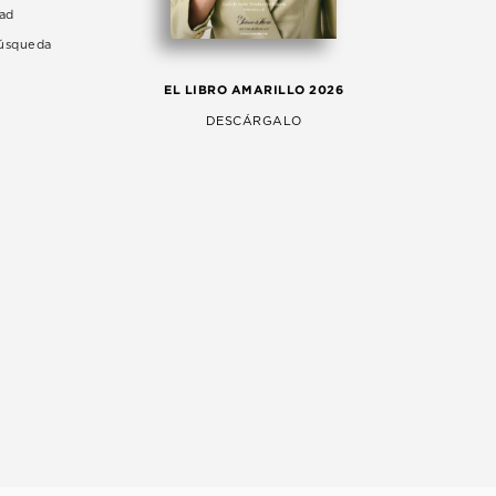
dad
Búsqueda
LA 
EL LIBRO AMARILLO 2026
AG
DESCÁRGALO