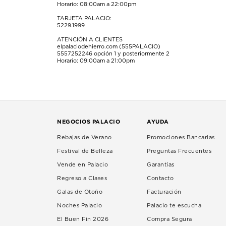
Horario: 08:00am a 22:00pm
TARJETA PALACIO:
5229.1999
ATENCIÓN A CLIENTES
elpalaciodehierro.com (555PALACIO)
5557252246
opción 1 y posteriormente 2
Horario: 09:00am a 21:00pm
NEGOCIOS PALACIO
AYUDA
Rebajas de Verano
Promociones Bancarias
Festival de Belleza
Preguntas Frecuentes
Vende en Palacio
Garantías
Regreso a Clases
Contacto
Galas de Otoño
Facturación
Noches Palacio
Palacio te escucha
El Buen Fin 2026
Compra Segura