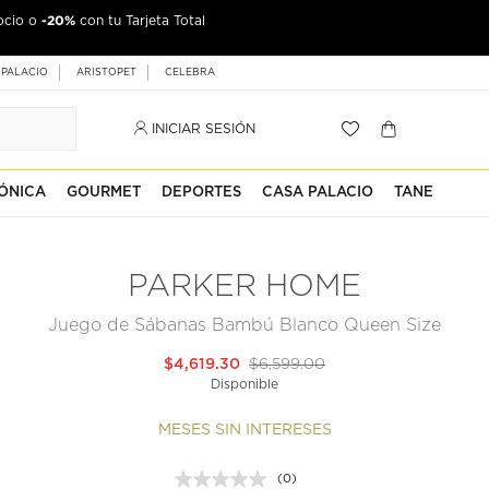
-20%
ocio o
con tu Tarjeta Total
 PALACIO
ARISTOPET
CELEBRA
INICIAR SESIÓN
ÓNICA
GOURMET
DEPORTES
CASA PALACIO
TANE
PARKER HOME
Juego de Sábanas Bambú Blanco Queen Size
$4,619.30
$6,599.00
Disponible
MESES SIN INTERESES
(0)
Sin