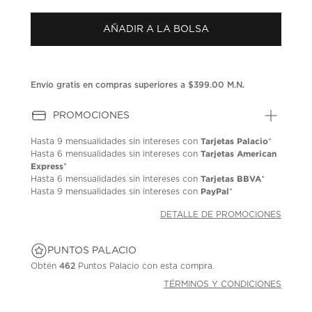
puntuación.
Enlace
AÑADIR A LA BOLSA
en
la
misma
página.
Envío gratis en compras superiores a $399.00 M.N.
PROMOCIONES
Tarjetas Palacio
Hasta
9 mensualidades
sin intereses con
*
Tarjetas American
Hasta
6 mensualidades
sin intereses con
Express
*
Tarjetas BBVA
Hasta
6 mensualidades
sin intereses con
*
PayPal
Hasta
9 mensualidades
sin intereses con
*
DETALLE DE PROMOCIONES
PUNTOS PALACIO
Obtén
462
Puntos Palacio con esta compra.
TÉRMINOS Y CONDICIONES