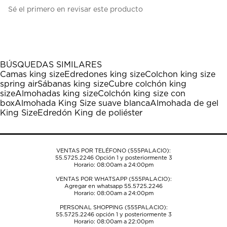
Seleccionar
Seleccionar
Seleccionar
Seleccionar
Seleccionar
Sé el primero en revisar este producto
para
para
para
para
para
calificar
calificar
calificar
calificar
calificar
el
el
el
el
el
artículo
artículo
artículo
artículo
artículo
con
con
con
con
con
1
2
3
4
5
BÚSQUEDAS SIMILARES
estrella
estrellas.
estrellas.
estrellas.
estrellas.
Camas king size
Edredones king size
Colchon king size
Esta
Esta
Esta
Esta
Esta
spring air
Sábanas king size
Cubre colchón king
acción
acción
acción
acción
acción
size
Almohadas king size
Colchón king size con
abrirá
abrirá
abrirá
abrirá
abrirá
box
Almohada King Size suave blanca
Almohada de gel
el
el
el
el
el
King Size
Edredón King de poliéster
formulario
formulario
formulario
formulario
formulario
de
de
de
de
de
envío.
envío.
envío.
envío.
envío.
VENTAS POR TELÉFONO (555PALACIO):
55.5725.2246
Opción 1 y posteriormente 3
Horario: 08:00am a 24:00pm
VENTAS POR WHATSAPP (555PALACIO):
Agregar en whatsapp 55.5725.2246
Horario: 08:00am a 24:00pm
PERSONAL SHOPPING (555PALACIO):
55.5725.2246
opción 1 y posteriormente 3
Horario: 08:00am a 22:00pm