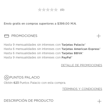
(0)
Sin
puntuación.
Enlace
en
Envío gratis en compras superiores a $399.00 M.N.
la
misma
página.
PROMOCIONES
Tarjetas Palacio
Hasta
9 mensualidades
sin intereses con
*
Tarjetas American Express
Hasta
6 mensualidades
sin intereses con
*
Tarjetas BBVA
Hasta
6 mensualidades
sin intereses con
*
PayPal
Hasta
9 mensualidades
sin intereses con
*
DETALLE DE PROMOCIONES
PUNTOS PALACIO
Obtén
623
Puntos Palacio con esta compra.
TÉRMINOS Y CONDICIONES
DESCRIPCIÓN DE PRODUCTO