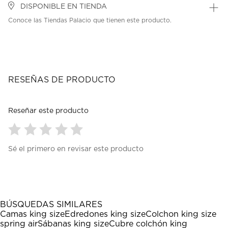
DISPONIBLE EN TIENDA
Conoce las Tiendas Palacio que tienen este producto.
RESEÑAS DE PRODUCTO
Reseñar este producto
Seleccionar
Seleccionar
Seleccionar
Seleccionar
Seleccionar
Sé el primero en revisar este producto
para
para
para
para
para
calificar
calificar
calificar
calificar
calificar
el
el
el
el
el
artículo
artículo
artículo
artículo
artículo
con
con
con
con
con
1
2
3
4
5
BÚSQUEDAS SIMILARES
estrella
estrellas.
estrellas.
estrellas.
estrellas.
Camas king size
Edredones king size
Colchon king size
Esta
Esta
Esta
Esta
Esta
spring air
Sábanas king size
Cubre colchón king
acción
acción
acción
acción
acción