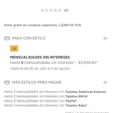
(0)
Sin
puntuación.
Enlace
en
Envío gratis en compras superiores a $399.00 M.N.
la
misma
página.
PAGA CON ESTILO
MENSUALIDADES SIN INTERESES
6
Hasta
mensualidades sin intereses* - $3,899.40*
Vigencia del 30 de Julio al 6 de Agosto
MÁS ESTILOS PARA PAGAR
Tarjetas American Express
Hasta
3 mensualidades
sin intereses con
*
Tarjetas BBVA
Hasta
3 mensualidades
sin intereses con
*
PayPal
Hasta
9 mensualidades
sin intereses con
*
Tarjetas Bajio
Hasta
3 mensualidades
sin intereses con
*