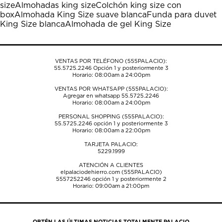
size
Almohadas king size
Colchón king size con
abrirá
abrirá
abrirá
abrirá
abrirá
box
Almohada King Size suave blanca
Funda para duvet
el
el
el
el
el
King Size blanca
Almohada de gel King Size
formulario
formulario
formulario
formulario
formulario
de
de
de
de
de
envío.
envío.
envío.
envío.
envío.
VENTAS POR TELÉFONO (555PALACIO):
55.5725.2246
Opción 1 y posteriormente 3
Horario: 08:00am a 24:00pm
VENTAS POR WHATSAPP (555PALACIO):
Agregar en whatsapp 55.5725.2246
Horario: 08:00am a 24:00pm
PERSONAL SHOPPING (555PALACIO):
55.5725.2246
opción 1 y posteriormente 3
Horario: 08:00am a 22:00pm
TARJETA PALACIO:
5229.1999
ATENCIÓN A CLIENTES
elpalaciodehierro.com (555PALACIO)
5557252246
opción 1 y posteriormente 2
Horario: 09:00am a 21:00pm
OBTÉN LAS ÚLTIMAS NOTICIAS TOTALMENTE PALACIO