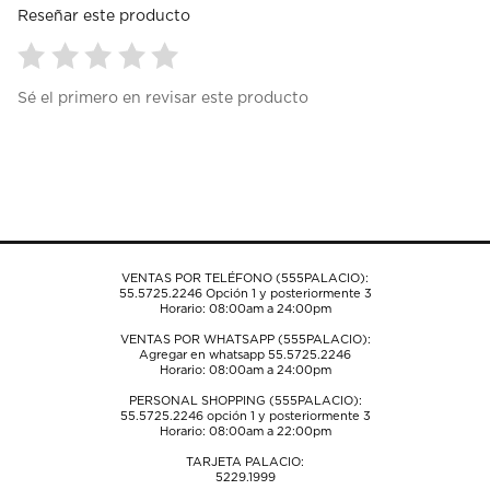
Reseñar este producto
Seleccionar
Seleccionar
Seleccionar
Seleccionar
Seleccionar
Sé el primero en revisar este producto
para
para
para
para
para
calificar
calificar
calificar
calificar
calificar
el
el
el
el
el
artículo
artículo
artículo
artículo
artículo
con
con
con
con
con
1
2
3
4
5
estrella
estrellas.
estrellas.
estrellas.
estrellas.
Esta
Esta
Esta
Esta
Esta
acción
acción
acción
acción
acción
VENTAS POR TELÉFONO (555PALACIO):
abrirá
abrirá
abrirá
abrirá
abrirá
55.5725.2246
Opción 1 y posteriormente 3
el
el
el
el
el
Horario: 08:00am a 24:00pm
formulario
formulario
formulario
formulario
formulario
VENTAS POR WHATSAPP (555PALACIO):
de
de
de
de
de
Agregar en whatsapp 55.5725.2246
envío.
envío.
envío.
envío.
envío.
Horario: 08:00am a 24:00pm
PERSONAL SHOPPING (555PALACIO):
55.5725.2246
opción 1 y posteriormente 3
Horario: 08:00am a 22:00pm
TARJETA PALACIO:
5229.1999