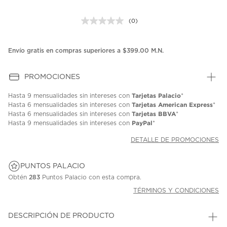
(0)
Sin
puntuación.
Enlace
en
Envío gratis en compras superiores a $399.00 M.N.
la
misma
página.
PROMOCIONES
Tarjetas Palacio
Hasta
9 mensualidades
sin intereses con
*
Tarjetas American Express
Hasta
6 mensualidades
sin intereses con
*
Tarjetas BBVA
Hasta
6 mensualidades
sin intereses con
*
PayPal
Hasta
9 mensualidades
sin intereses con
*
DETALLE DE PROMOCIONES
PUNTOS PALACIO
Obtén
283
Puntos Palacio con esta compra.
TÉRMINOS Y CONDICIONES
DESCRIPCIÓN DE PRODUCTO