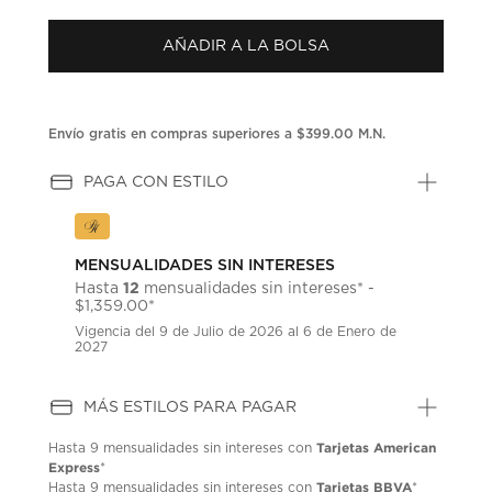
puntuación.
Enlace
AÑADIR A LA BOLSA
en
la
misma
página.
Envío gratis en compras superiores a $399.00 M.N.
PAGA CON ESTILO
MENSUALIDADES SIN INTERESES
12
Hasta
mensualidades sin intereses* -
$1,359.00*
Vigencia del 9 de Julio de 2026 al 6 de Enero de
2027
MÁS ESTILOS PARA PAGAR
Tarjetas American
Hasta
9 mensualidades
sin intereses con
Express
*
Tarjetas BBVA
Hasta
9 mensualidades
sin intereses con
*