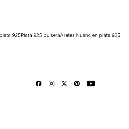
plata 925
Plata 925 pulsera
Aretes Nuanc en plata 925
f
i
p
y