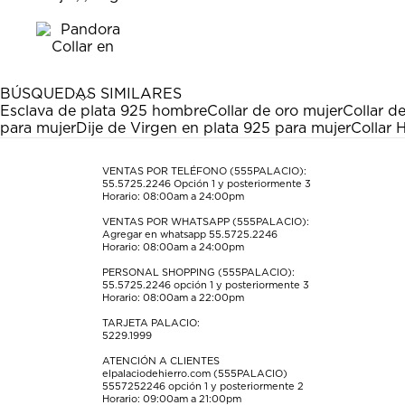
calificar
calificar
calificar
calificar
calificar
el
el
el
el
el
artículo
artículo
artículo
artículo
artículo
con
con
con
con
con
1
2
3
4
5
estrella
estrellas.
estrellas.
estrellas.
estrellas.
BÚSQUEDAS SIMILARES
Esta
Esta
Esta
Esta
Esta
Esclava de plata 925 hombre
Collar de oro mujer
Collar d
acción
acción
acción
acción
acción
para mujer
Dije de Virgen en plata 925 para mujer
Collar 
abrirá
abrirá
abrirá
abrirá
abrirá
el
el
el
el
el
formulario
formulario
formulario
formulario
formulario
VENTAS POR TELÉFONO (555PALACIO):
55.5725.2246
Opción 1 y posteriormente 3
de
de
de
de
de
Horario: 08:00am a 24:00pm
envío.
envío.
envío.
envío.
envío.
VENTAS POR WHATSAPP (555PALACIO):
Agregar en whatsapp 55.5725.2246
Horario: 08:00am a 24:00pm
PERSONAL SHOPPING (555PALACIO):
55.5725.2246
opción 1 y posteriormente 3
Horario: 08:00am a 22:00pm
TARJETA PALACIO:
5229.1999
ATENCIÓN A CLIENTES
elpalaciodehierro.com (555PALACIO)
5557252246
opción 1 y posteriormente 2
Horario: 09:00am a 21:00pm