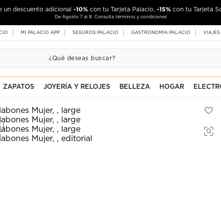
-10%
-15%
de un descuento adicional
con tu Tarjeta Palacio,
con tu Tarjeta S
De Agosto 7 al 9. Consulta términos y condiciones
CIO
MI PALACIO APP
SEGUROS PALACIO
GASTRONOMÍA PALACIO
VIAJES
ZAPATOS
JOYERÍA Y RELOJES
BELLEZA
HOGAR
ELECTR