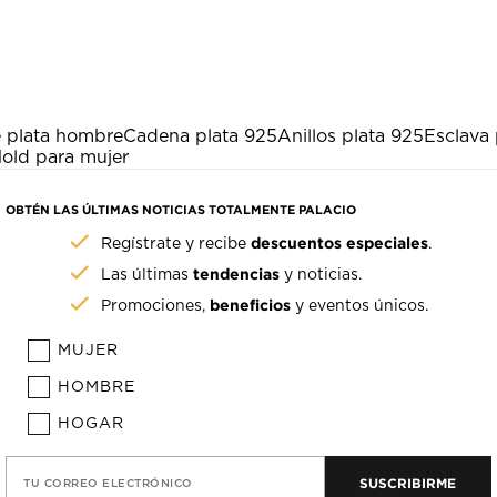
e plata hombre
Cadena plata 925
Anillos plata 925
Esclava 
Hold para mujer
OBTÉN LAS ÚLTIMAS NOTICIAS TOTALMENTE PALACIO
descuentos especiales
Regístrate y recibe
.
tendencias
Las últimas
y noticias.
beneficios
Promociones,
y eventos únicos.
MUJER
HOMBRE
HOGAR
SUSCRIBIRME
TU CORREO ELECTRÓNICO