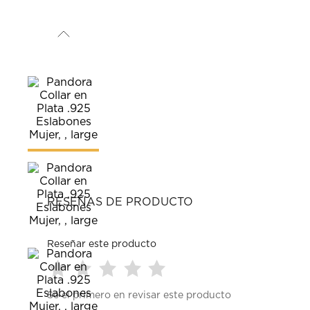
RESEÑAS DE PRODUCTO
Reseñar este producto
Seleccionar
Seleccionar
Seleccionar
Seleccionar
Seleccionar
Sé el primero en revisar este producto
para
para
para
para
para