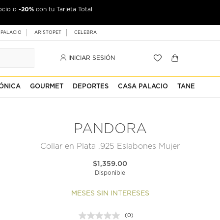
-20%
ocio o
con tu Tarjeta Total
 PALACIO
ARISTOPET
CELEBRA
INICIAR SESIÓN
ÓNICA
GOURMET
DEPORTES
CASA PALACIO
TANE
PANDORA
Collar en Plata .925 Eslabones Mujer
$1,359.00
Disponible
MESES SIN INTERESES
(0)
Sin