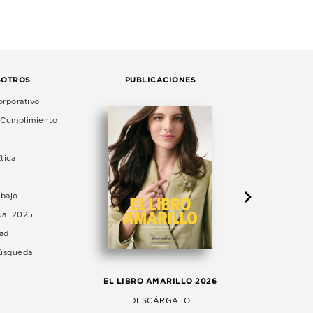
SOTROS
PUBLICACIONES
rporativo
e Cumplimiento
tica
abajo
ual 2025
dad
Búsqueda
LA 
EL LIBRO AMARILLO 2026
AG
DESCÁRGALO