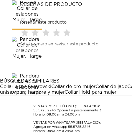
RESEÑAS DE PRODUCTO
Reseñar este producto
Seleccionar
Seleccionar
Seleccionar
Seleccionar
Seleccionar
Sé el primero en revisar este producto
para
para
para
para
para
calificar
calificar
calificar
calificar
calificar
el
el
el
el
el
artículo
artículo
artículo
artículo
artículo
con
con
con
con
con
1
2
3
4
5
estrella
estrellas.
estrellas.
estrellas.
estrellas.
BÚSQUEDAS SIMILARES
Esta
Esta
Esta
Esta
Esta
Collar cisne Swarovski
Collar de oro mujer
Collar de jade
C
acción
acción
acción
acción
acción
unisex para hombre y mujer
Collar Hold para mujer
abrirá
abrirá
abrirá
abrirá
abrirá
el
el
el
el
el
formulario
formulario
formulario
formulario
formulario
VENTAS POR TELÉFONO (555PALACIO):
55.5725.2246
Opción 1 y posteriormente 3
de
de
de
de
de
Horario: 08:00am a 24:00pm
envío.
envío.
envío.
envío.
envío.
VENTAS POR WHATSAPP (555PALACIO):
Agregar en whatsapp 55.5725.2246
Horario: 08:00am a 24:00pm