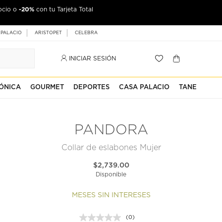
-20%
ocio o
con tu Tarjeta Total
 PALACIO
ARISTOPET
CELEBRA
INICIAR SESIÓN
ÓNICA
GOURMET
DEPORTES
CASA PALACIO
TANE
PANDORA
Collar de eslabones Mujer
$2,739.00
Disponible
MESES SIN INTERESES
(0)
Sin