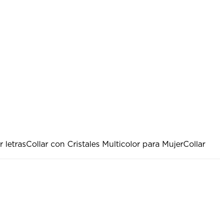
r letras
Collar con Cristales Multicolor para Mujer
Collar