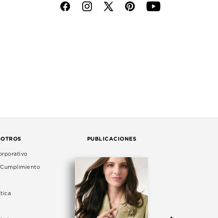
f
i
p
y
SOTROS
PUBLICACIONES
rporativo
e Cumplimiento
tica