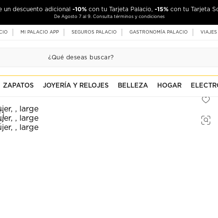
-10%
-15%
de un descuento adicional
con tu Tarjeta Palacio,
con tu Tarjeta S
De Agosto 7 al 9. Consulta términos y condiciones
CIO
MI PALACIO APP
SEGUROS PALACIO
GASTRONOMÍA PALACIO
VIAJES
ZAPATOS
JOYERÍA Y RELOJES
BELLEZA
HOGAR
ELECTR