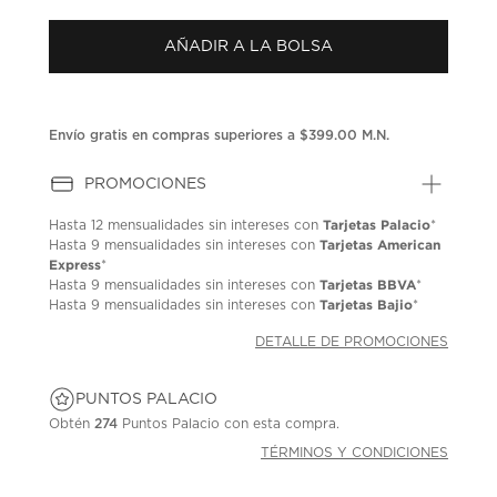
puntuación.
Enlace
AÑADIR A LA BOLSA
en
la
misma
página.
Envío gratis en compras superiores a $399.00 M.N.
PROMOCIONES
Tarjetas Palacio
Hasta
12 mensualidades
sin intereses con
*
Tarjetas American
Hasta
9 mensualidades
sin intereses con
Express
*
Tarjetas BBVA
Hasta
9 mensualidades
sin intereses con
*
Tarjetas Bajio
Hasta
9 mensualidades
sin intereses con
*
DETALLE DE PROMOCIONES
PUNTOS PALACIO
Obtén
274
Puntos Palacio con esta compra.
TÉRMINOS Y CONDICIONES