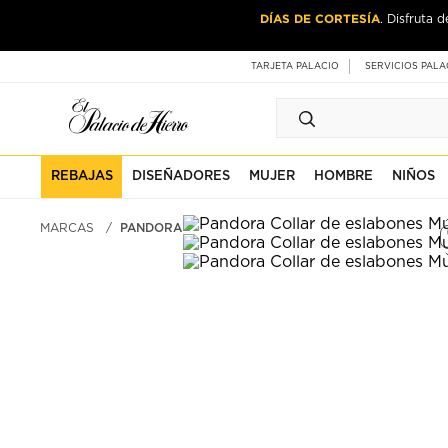
Ir
Ir
DÍAS DE CORTESÍA
. Disfruta 
al
al
contenido
contenido
principal
de
TARJETA PALACIO
SERVICIOS PALA
pie
de
página
REBAJAS
DISEÑADORES
MUJER
HOMBRE
NIÑOS
MARCAS
PANDORA