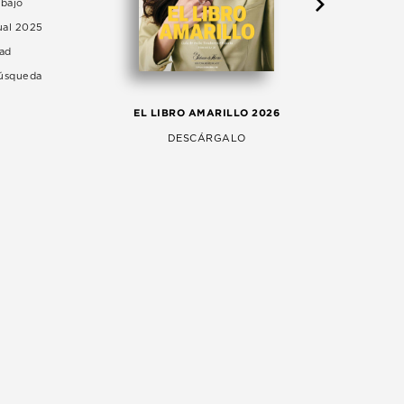
abajo
ual 2025
dad
Búsqueda
LA 
EL LIBRO AMARILLO 2026
AG
DESCÁRGALO