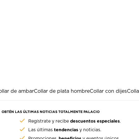
ollar de ambar
Collar de plata hombre
Collar con dijes
Colla
OBTÉN LAS ÚLTIMAS NOTICIAS TOTALMENTE PALACIO
descuentos especiales
Regístrate y recibe
.
tendencias
Las últimas
y noticias.
beneficios
Promociones,
y eventos únicos.