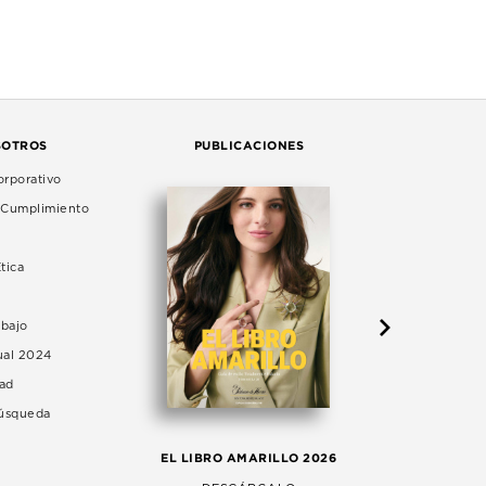
SOTROS
PUBLICACIONES
rporativo
e Cumplimiento
tica
abajo
ual 2024
dad
Búsqueda
LA 
EL LIBRO AMARILLO 2026
AG