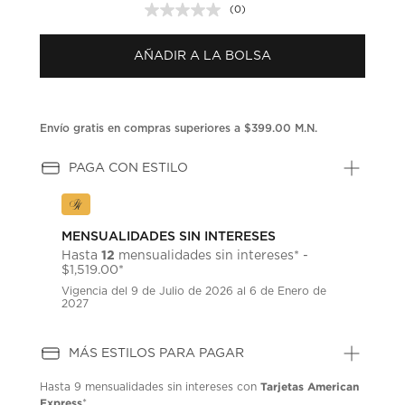
(0)
Sin
puntuación.
Enlace
AÑADIR A LA BOLSA
en
la
misma
página.
Envío gratis en compras superiores a $399.00 M.N.
PAGA CON ESTILO
MENSUALIDADES SIN INTERESES
12
Hasta
mensualidades sin intereses* -
$1,519.00*
Vigencia del 9 de Julio de 2026 al 6 de Enero de
2027
MÁS ESTILOS PARA PAGAR
Tarjetas American
Hasta
9 mensualidades
sin intereses con
Express
*