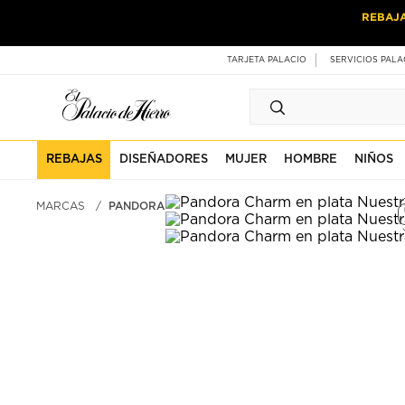
Ir
Ir
REBAJ
al
al
contenido
contenido
principal
de
TARJETA PALACIO
SERVICIOS PALA
pie
de
página
REBAJAS
DISEÑADORES
MUJER
HOMBRE
NIÑOS
MARCAS
PANDORA