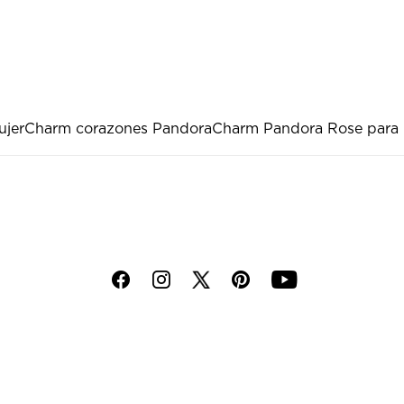
ujer
Charm corazones Pandora
Charm Pandora Rose para
f
i
p
y