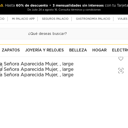
AS
60% de descuento
3 mensualidades sin intereses
. Hasta
+
con tu Tarjeta
De Julio 24 a agosto 16. Consulta términos y condiciones
CIO
MI PALACIO APP
SEGUROS PALACIO
GASTRONOMÍA PALACIO
VIAJES
ZAPATOS
JOYERÍA Y RELOJES
BELLEZA
HOGAR
ELECTR