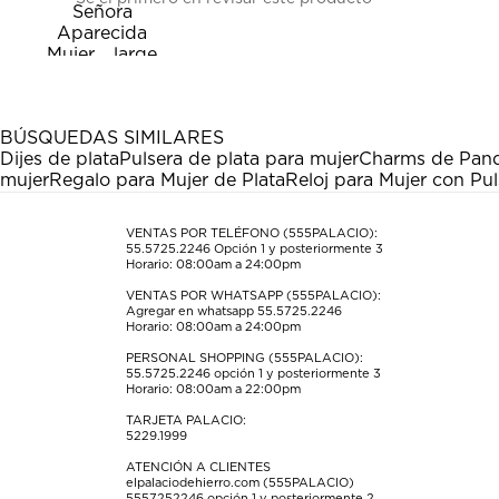
para
para
para
para
para
calificar
calificar
calificar
calificar
calificar
el
el
el
el
el
artículo
artículo
artículo
artículo
artículo
con
con
con
con
con
1
2
3
4
5
estrella
estrellas.
estrellas.
estrellas.
estrellas.
BÚSQUEDAS SIMILARES
Esta
Esta
Esta
Esta
Esta
Dijes de plata
Pulsera de plata para mujer
Charms de Pan
acción
acción
acción
acción
acción
mujer
Regalo para Mujer de Plata
Reloj para Mujer con Pul
abrirá
abrirá
abrirá
abrirá
abrirá
el
el
el
el
el
formulario
formulario
formulario
formulario
formulario
VENTAS POR TELÉFONO (555PALACIO):
55.5725.2246
Opción 1 y posteriormente 3
de
de
de
de
de
Horario: 08:00am a 24:00pm
envío.
envío.
envío.
envío.
envío.
VENTAS POR WHATSAPP (555PALACIO):
Agregar en whatsapp 55.5725.2246
Horario: 08:00am a 24:00pm
PERSONAL SHOPPING (555PALACIO):
55.5725.2246
opción 1 y posteriormente 3
Horario: 08:00am a 22:00pm
TARJETA PALACIO:
5229.1999
ATENCIÓN A CLIENTES
elpalaciodehierro.com (555PALACIO)
5557252246
opción 1 y posteriormente 2