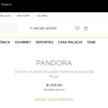
 Palacio
 PALACIO
ARISTOPET
CELEBRA
INICIAR SESIÓN
ÓNICA
GOURMET
DEPORTES
CASA PALACIO
TANE
PANDORA
Charm en plata Nuestra Señora Aparecida
Mujer
$1,519.00
Quedan pocos
MESES SIN INTERESES