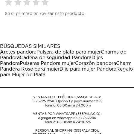
Seleccionar
Seleccionar
Seleccionar
Seleccionar
Seleccionar
Sé el primero en revisar este producto
para
para
para
para
para
calificar
calificar
calificar
calificar
calificar
el
el
el
el
el
artículo
artículo
artículo
artículo
artículo
con
con
con
con
con
1
2
3
4
5
BÚSQUEDAS SIMILARES
estrella
estrellas.
estrellas.
estrellas.
estrellas.
Aretes pandora
Pulsera de plata para mujer
Charms de
Esta
Esta
Esta
Esta
Esta
Pandora
Cadena de seguridad Pandora
Dijes
acción
acción
acción
acción
acción
Pandora
Pulseras Pandora mujer
Corazón pandora
Charm
abrirá
abrirá
abrirá
abrirá
abrirá
Pandora Rose para mujer
Dije para mujer Pandora
Regalo
el
el
el
el
el
para Mujer de Plata
formulario
formulario
formulario
formulario
formulario
de
de
de
de
de
envío.
envío.
envío.
envío.
envío.
VENTAS POR TELÉFONO (555PALACIO):
55.5725.2246
Opción 1 y posteriormente 3
Horario: 08:00am a 24:00pm
VENTAS POR WHATSAPP (555PALACIO):
Agregar en whatsapp 55.5725.2246
Horario: 08:00am a 24:00pm
PERSONAL SHOPPING (555PALACIO):