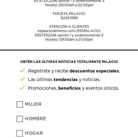
55.5725.2246
opción 1 y posteriormente 3
Horario: 08:00am a 22:00pm
TARJETA PALACIO:
5229.1999
ATENCIÓN A CLIENTES
elpalaciodehierro.com (555PALACIO)
5557252246
opción 1 y posteriormente 2
Horario: 09:00am a 21:00pm
OBTÉN LAS ÚLTIMAS NOTICIAS TOTALMENTE PALACIO
descuentos especiales
Regístrate y recibe
.
tendencias
Las últimas
y noticias.
beneficios
Promociones,
y eventos únicos.
MUJER
HOMBRE
HOGAR