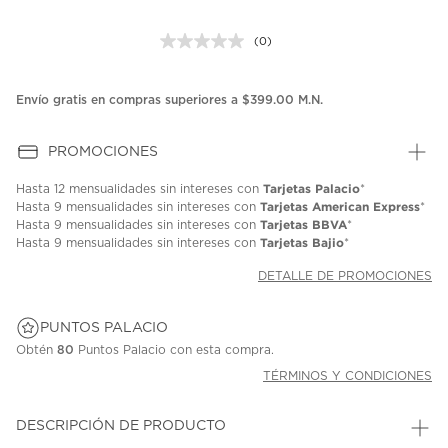
(0)
Sin
puntuación.
Enlace
en
Envío gratis en compras superiores a $399.00 M.N.
la
misma
página.
PROMOCIONES
Tarjetas Palacio
Hasta
12 mensualidades
sin intereses con
*
Tarjetas American Express
Hasta
9 mensualidades
sin intereses con
*
Tarjetas BBVA
Hasta
9 mensualidades
sin intereses con
*
Tarjetas Bajio
Hasta
9 mensualidades
sin intereses con
*
DETALLE DE PROMOCIONES
PUNTOS PALACIO
Obtén
80
Puntos Palacio con esta compra.
TÉRMINOS Y CONDICIONES
DESCRIPCIÓN DE PRODUCTO