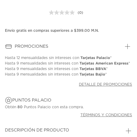
(0)
Sin
puntuación.
Enlace
en
Envío gratis en compras superiores a $399.00 M.N.
la
misma
página.
PROMOCIONES
Tarjetas Palacio
Hasta
12 mensualidades
sin intereses con
*
Tarjetas American Express
Hasta
9 mensualidades
sin intereses con
*
Tarjetas BBVA
Hasta
9 mensualidades
sin intereses con
*
Tarjetas Bajio
Hasta
9 mensualidades
sin intereses con
*
DETALLE DE PROMOCIONES
PUNTOS PALACIO
Obtén
80
Puntos Palacio con esta compra.
TÉRMINOS Y CONDICIONES
DESCRIPCIÓN DE PRODUCTO