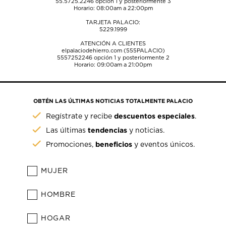
55.5725.2246
opción 1 y posteriormente 3
Horario: 08:00am a 22:00pm
TARJETA PALACIO:
5229.1999
ATENCIÓN A CLIENTES
elpalaciodehierro.com (555PALACIO)
5557252246
opción 1 y posteriormente 2
Horario: 09:00am a 21:00pm
OBTÉN LAS ÚLTIMAS NOTICIAS TOTALMENTE PALACIO
descuentos especiales
Regístrate y recibe
.
tendencias
Las últimas
y noticias.
beneficios
Promociones,
y eventos únicos.
MUJER
HOMBRE
HOGAR