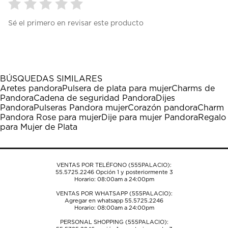
Seleccionar
Seleccionar
Seleccionar
Seleccionar
Seleccionar
Sé el primero en revisar este producto
para
para
para
para
para
calificar
calificar
calificar
calificar
calificar
el
el
el
el
el
artículo
artículo
artículo
artículo
artículo
con
con
con
con
con
1
2
3
4
5
BÚSQUEDAS SIMILARES
estrella
estrellas.
estrellas.
estrellas.
estrellas.
Aretes pandora
Pulsera de plata para mujer
Charms de
Esta
Esta
Esta
Esta
Esta
Pandora
Cadena de seguridad Pandora
Dijes
acción
acción
acción
acción
acción
Pandora
Pulseras Pandora mujer
Corazón pandora
Charm
abrirá
abrirá
abrirá
abrirá
abrirá
Pandora Rose para mujer
Dije para mujer Pandora
Regalo
el
el
el
el
el
para Mujer de Plata
formulario
formulario
formulario
formulario
formulario
de
de
de
de
de
envío.
envío.
envío.
envío.
envío.
VENTAS POR TELÉFONO (555PALACIO):
55.5725.2246
Opción 1 y posteriormente 3
Horario: 08:00am a 24:00pm
VENTAS POR WHATSAPP (555PALACIO):
Agregar en whatsapp 55.5725.2246
Horario: 08:00am a 24:00pm
PERSONAL SHOPPING (555PALACIO):